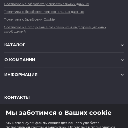
Согласие на обработку персональных данных
Политика обработки персональных данных
Политика обработки Cookie
Согласие на получение рекламных и информационных
сообщений
КАТАЛОГ
О КОМПАНИИ
ИНФОРМАЦИЯ
КОНТАКТЫ
,
,
630049
г. Новосибирск
ул. Красный проспект, д.157/1
Мы заботимся о Ваших cookie
,
,
650000
г. Кемерово
ул. Мичурина, д.13
8 (800) 500-73-43
Мы используем файлы cookies для вашего удобства
paper@cf1.ru
пользования сайтом и аналитики. Продолжая пользоваться