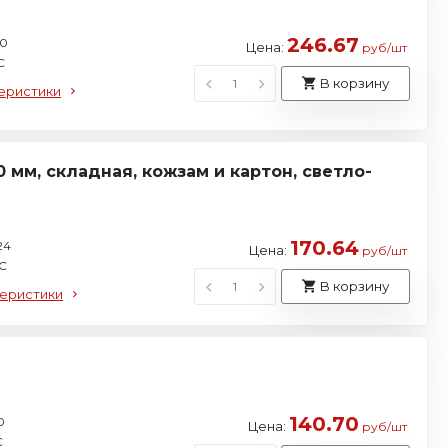
246.67
10
Цена:
руб/шт
С
В корзину
еристики
 мм, складная, кожзам и картон, светло-
170.64
24
Цена:
руб/шт
С
В корзину
теристики
140.70
0
Цена:
руб/шт
С