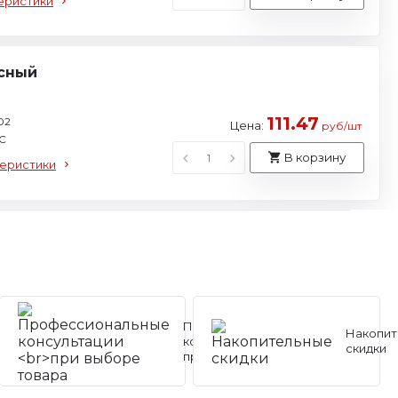
еристики
асный
111.47
02
Цена:
руб/шт
С
В корзину
теристики
Профессиональные
Накопит
консультации
скидки
при выборе товара