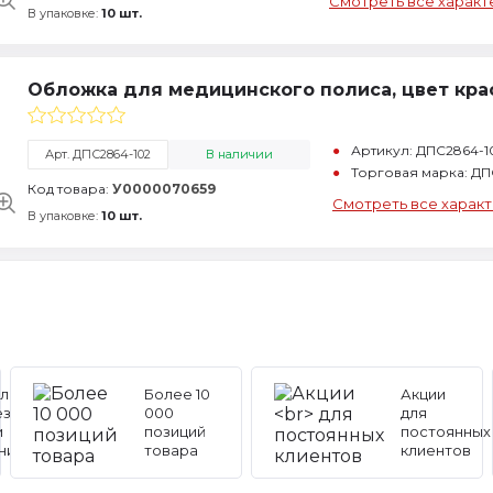
Смотреть все характ
В упаковке:
10 шт.
Обложка для медицинского полиса, цвет кр
Артикул: ДПС2864-1
Арт. ДПС2864-102
В наличии
Торговая марка: ДП
Код товара:
У0000070659
Смотреть все харак
В упаковке:
10 шт.
льные
Более 10
Акции
ез
000
для
и
позиций
постоянных
ников
товара
клиентов