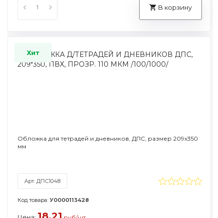
В корзину
Хит
Обложка для тетрадей и дневников, ДПС, размер 209х350
мм
Арт. ДПС1048
Код товара:
У0000113428
18.21
Цена:
руб/шт