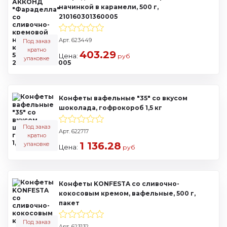
начинкой в карамели, 500 г,
210160301360005
Арт. 623449
Под заказ
кратно
403.29
Цена:
руб
упаковке
Конфеты вафельные "35" со вкусом
шоколада, гофрокороб 1,5 кг
Под заказ
Арт. 622717
кратно
1 136.28
упаковке
Цена:
руб
Конфеты KONFESTA со сливочно-
кокосовым кремом, вафельные, 500 г,
пакет
Под заказ
Арт. 623132