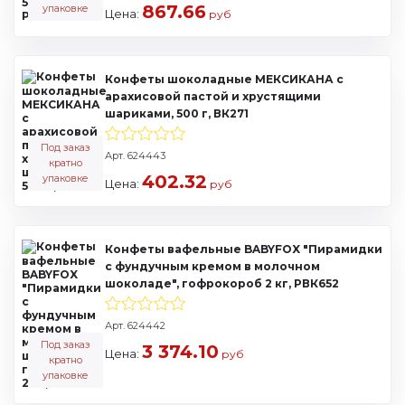
867.66
упаковке
Цена:
руб
Конфеты шоколадные МЕКСИКАНА с
арахисовой пастой и хрустящими
шариками, 500 г, ВК271
Под заказ
Арт. 624443
кратно
402.32
упаковке
Цена:
руб
Конфеты вафельные BABYFOX "Пирамидки
с фундучным кремом в молочном
шоколаде", гофрокороб 2 кг, РВК652
Арт. 624442
Под заказ
3 374.10
Цена:
руб
кратно
упаковке