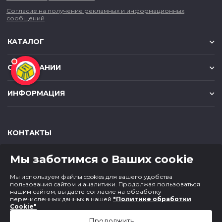
Согласие на получение рекламных и информационных
сообщений
КАТАЛОГ
О КОМПАНИИ
ИНФОРМАЦИЯ
КОНТАКТЫ
,
,
630049
г. Новосибирск
ул. Красный проспект, д.157/1
Мы заботимся о Ваших cookie
,
,
650000
г. Кемерово
ул. Мичурина, д.13
8 (800) 500-73-43
Мы используем файлы cookies для вашего удобства
paper@cf1.ru
пользования сайтом и аналитики. Продолжая пользоваться
нашим сайтом, вы даёте согласие на обработку
перечисленных данных в нашей
"Политике обработки
Cookie"
Продолжить