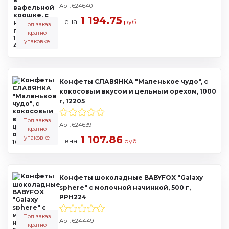
Арт. 624640
1 194.75
Цена:
руб
Под заказ
кратно
упаковке
Конфеты СЛАВЯНКА "Маленькое чудо", с
кокосовым вкусом и цельным орехом, 1000
г, 12205
Под заказ
Арт. 624639
кратно
1 107.86
упаковке
Цена:
руб
Конфеты шоколадные BABYFOX "Galaxy
sphere" с молочной начинкой, 500 г,
РРН224
Под заказ
Арт. 624449
кратно