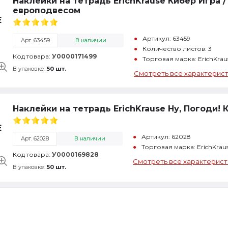
Наклейки на тетрадь ErichKrause Кибер Игра / 
европодвесом
Артикул: 63459
Арт. 63459
В наличии
Количество листов: 3
Код товара:
У0000171499
Торговая марка: ErichKra
В упаковке:
50 шт.
Смотреть все характерис
Наклейки на тетрадь ErichKrause Ну, Погоди! 
Артикул: 62028
Арт. 62028
В наличии
Торговая марка: ErichKrau
Код товара:
У0000169828
Смотреть все характерист
В упаковке:
50 шт.