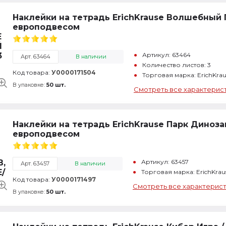
Наклейки на тетрадь ErichKrause Волшебный Пи
европодвесом
Артикул: 63464
Арт. 63464
В наличии
Количество листов: 3
Код товара:
У0000171504
Торговая марка: ErichKra
В упаковке:
50 шт.
Смотреть все характерис
Наклейки на тетрадь ErichKrause Парк Динозавр
европодвесом
Артикул: 63457
Арт. 63457
В наличии
Торговая марка: ErichKra
Код товара:
У0000171497
Смотреть все характерис
В упаковке:
50 шт.