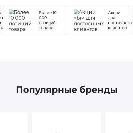
льные
Более 10
Акции
ез
000
для
и
позиций
постоянных
ников
товара
клиентов
Популярные бренды