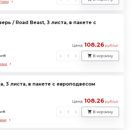
тики
рь / Road Beast, 3 листа, в пакете с
108.26
Цена:
руб/шт
use®
В корзину
тики
a, 3 листа, в пакете с европодвесом
108.26
Цена:
руб/шт
se®
В корзину
ики