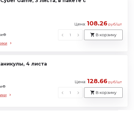
Cyber Game, 3 листа, в пакете с
108.26
Цена:
руб/шт
use®
В корзину
тики
Каникулы, 4 листа
128.66
Цена:
руб/шт
se®
В корзину
ики