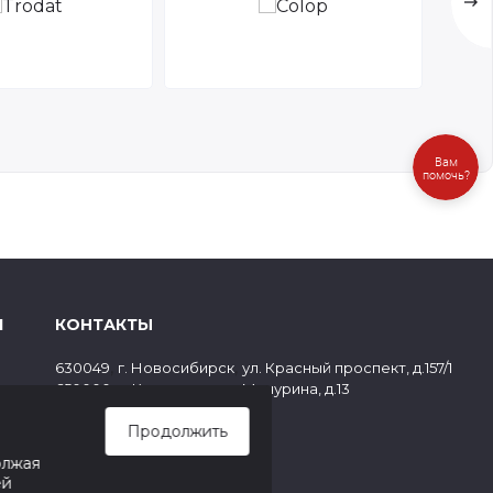
Вам
помочь?
Я
КОНТАКТЫ
,
,
630049
г. Новосибирск
ул. Красный проспект, д.157/1
,
,
650000
г. Кемерово
ул. Мичурина, д.13
ов
8 (800) 500-73-43
Продолжить
paper@cf1.ru
олжая
ей