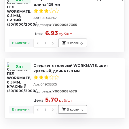
длина 128 мм
Арт. 049002802
Код товара:
У0000087365
6.93
Цена:
руб/шт
В наличии
В корзину
Стержень гелевый WORKMATE, цвет
Хит
красный, длина 128 мм
Арт. 049002805
Код товара:
У0000084579
5.70
Цена:
руб/шт
В наличии
В корзину