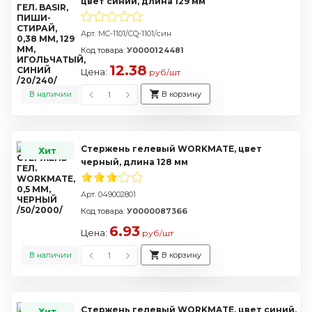
цвет синий, длина 129 мм
Арт. MC-1101/CQ-1101/син
Код товара:
У0000124481
12.38
Цена:
руб/шт
В наличии
В корзину
Стержень гелевый WORKMATE, цвет
Хит
черный, длина 128 мм
Арт. 049002801
Код товара:
У0000087366
6.93
Цена:
руб/шт
В наличии
В корзину
Стержень гелевый WORKMATE, цвет синий,
Хит