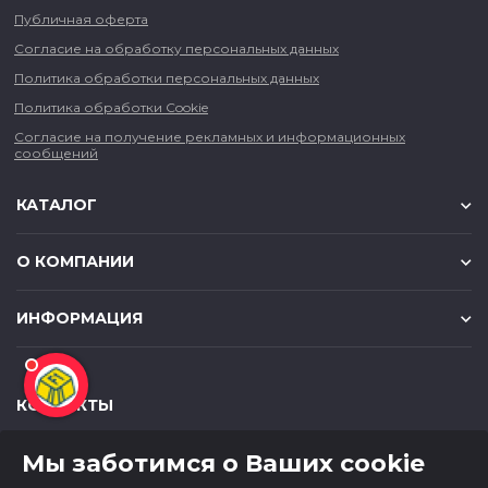
Публичная оферта
Согласие на обработку персональных данных
Политика обработки персональных данных
Политика обработки Cookie
Согласие на получение рекламных и информационных
сообщений
КАТАЛОГ
О КОМПАНИИ
ИНФОРМАЦИЯ
КОНТАКТЫ
,
,
630049
г. Новосибирск
ул. Красный проспект, д.157/1
Мы заботимся о Ваших cookie
,
,
650000
г. Кемерово
ул. Мичурина, д.13
8 (800) 500-73-43