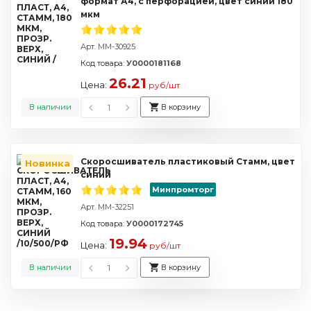
формат А4, с перфорацией, цвет синий 180
мкм
Арт. ММ-30925
Код товара:
У0000181168
26.21
Цена:
руб/шт
В наличии
В корзину
Скоросшиватель пластиковый Стамм, цвет
Новинка
синий
Минпромторг
Арт. ММ-32251
Код товара:
У0000172745
19.94
Цена:
руб/шт
В наличии
В корзину