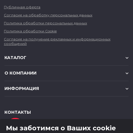
Публичная оферта
Согласие на обработку персональных данных
Политика обработки персональных данных
Политика обработки Cookie
Согласие на получение рекламных и информационных
сообщений
КАТАЛОГ
О КОМПАНИИ
ИНФОРМАЦИЯ
КОНТАКТЫ
,
,
630049
г. Новосибирск
ул. Красный проспект, д.157/1
Мы заботимся о Ваших cookie
,
,
650000
г. Кемерово
ул. Мичурина, д.13