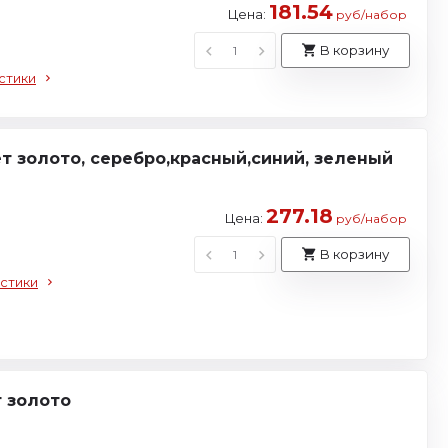
181.54
Цена:
руб/набор
В корзину
стики
ет золото, серебро,красный,синий, зеленый
277.18
Цена:
руб/набор
В корзину
стики
т золото