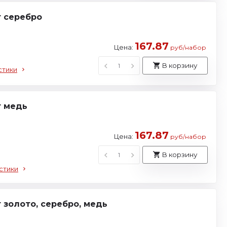
т серебро
167.87
Цена:
руб/набор
В корзину
стики
т медь
167.87
Цена:
руб/набор
В корзину
стики
т золото, серебро, медь