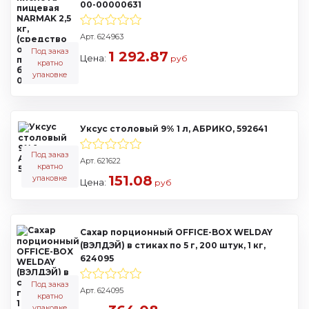
00-00000631
Арт. 624963
Под заказ
1 292.87
Цена:
руб
кратно
упаковке
Уксус столовый 9% 1 л, АБРИКО, 592641
Под заказ
Арт. 621622
кратно
151.08
упаковке
Цена:
руб
Сахар порционный OFFICE-BOX WELDAY
(ВЭЛДЭЙ) в стиках по 5 г, 200 штук, 1 кг,
624095
Под заказ
Арт. 624095
кратно
упаковке