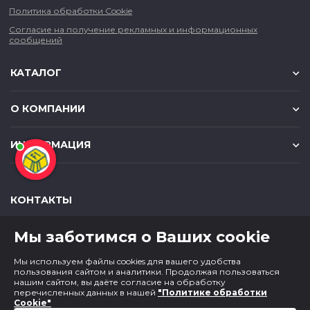
Политика обработки Cookie
Согласие на получение рекламных и информационных
сообщений
КАТАЛОГ
О КОМПАНИИ
ИНФОРМАЦИЯ
КОНТАКТЫ
,
,
630049
г. Новосибирск
ул. Красный проспект, д.157/1
Мы заботимся о Ваших cookie
,
,
650000
г. Кемерово
ул. Мичурина, д.13
8 (800) 500-73-43
Мы используем файлы cookies для вашего удобства
paper@cf1.ru
пользования сайтом и аналитики. Продолжая пользоваться
нашим сайтом, вы даёте согласие на обработку
перечисленных данных в нашей
"Политике обработки
Cookie"