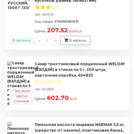
кусочков, размер 15х16х21 мм)
Арт. 620433
Код товара:
У0000061931
207.52
Цена:
руб/шт
В наличии
В корзину
Сахар тростниковый порционный WELDAY
(ВЭЛДЭЙ) в стиках по 5 г, 200 штук,
картонная коробка, 624833
Арт. 624833
Под заказ
кратно
602.70
Цена:
руб
упаковке
Лимонная кислота пищевая NARMAK 2,5 кг,
(средство от накипи), пластиковая банка,