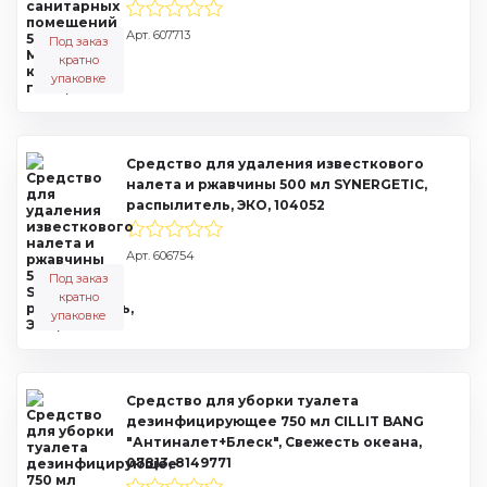
Арт. 607713
Под заказ
кратно
упаковке
Средство для удаления известкового
налета и ржавчины 500 мл SYNERGETIC,
распылитель, ЭКО, 104052
Арт. 606754
Под заказ
кратно
упаковке
Средство для уборки туалета
дезинфицирующее 750 мл CILLIT BANG
"Антиналет+Блеск", Свежесть океана,
07813, 8149771