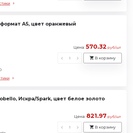
стики
 формат А5, цвет оранжевый
570.32
Цена:
руб/шт
В корзину
0
стики
bello, Искра/Spark, цвет белое золото
821.97
Цена:
руб/шт
В корзину
llo