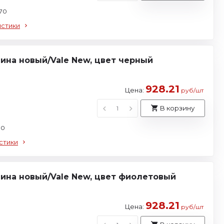
 70
истики
ина новый/Vale New, цвет черный
928.21
Цена:
руб/шт
В корзину
70
стики
ина новый/Vale New, цвет фиолетовый
928.21
Цена:
руб/шт