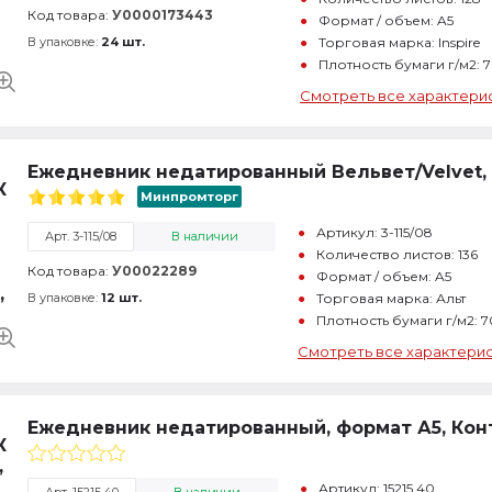
Код товара:
У0000173443
Формат / объем: A5
В упаковке:
24 шт.
Торговая марка: Inspire
Плотность бумаги г/м2: 
Смотреть все характери
Ежедневник недатированный Вельвет/Velvet, 
Минпромторг
Артикул: 3-115/08
Арт. 3-115/08
В наличии
Количество листов: 136
Код товара:
У00022289
Формат / объем: A5
В упаковке:
12 шт.
Торговая марка: Альт
Плотность бумаги г/м2: 7
Смотреть все характери
Ежедневник недатированный, формат А5, Контек
Артикул: 15215.40