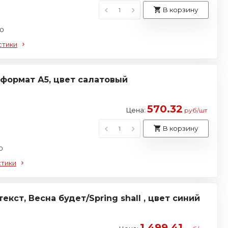
В корзину
70
стики
формат А5, цвет салатовый
570.32
Цена:
руб/шт
В корзину
0
стики
ст, Весна будет/Spring shall , цвет синий
1 499.41