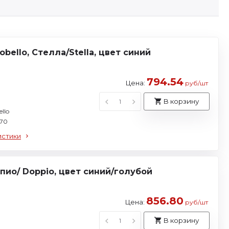
ello, Стелла/Stella, цвет синий
794.54
Цена:
руб/шт
В корзину
llo
 70
истики
ио/ Doppio, цвет синий/голубой
856.80
Цена:
руб/шт
В корзину