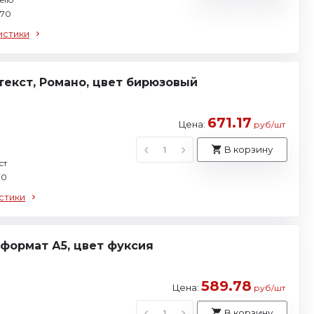
 70
истики
екст, Романо, цвет бирюзовый
671.17
Цена:
руб/шт
В корзину
ст
70
стики
формат А5, цвет фуксия
589.78
Цена:
руб/шт
В корзину