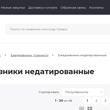
Малые закупки
Доставка и оплата
Обратная связь
Контакты
г
Ежедневники, планинги
Ежедневники недатированные
вники недатированные
Сортировать
1 - 20
из 48
1
2
3