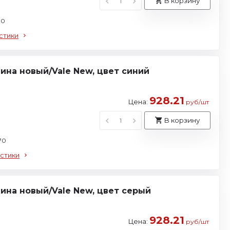
В корзину
70
стики
на новый/Vale New, цвет синий
928.21
Цена:
руб/шт
В корзину
70
стики
ина новый/Vale New, цвет серый
928.21
Цена:
руб/шт