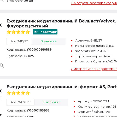
В упаковке:
36 шт.
Смотреть все характери
Ежедневник недатированный Вельвет/Velvet,
флуоресцентный
Минпромторг
Артикул: 3-115/27
Арт. 3-115/27
В наличии
Количество листов: 136
Код товара:
У0000099689
Формат / объем: A5
В упаковке:
12 шт.
Торговая марка: Альт
Плотность бумаги г/м2: 7
Смотреть все характери
Ежедневник недатированный, формат А5, Porto
Артикул: 19280.112.1
Арт. 19280.112.1
В наличии
Количество листов: 128
Код товара:
У0000165953
Формат / объем: A5
В упаковке:
32 шт.
Торговая марка: Portobe