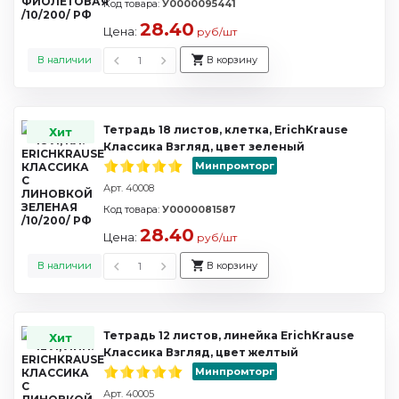
Код товара:
У0000095441
28.40
Цена:
руб/шт
В наличии
В корзину
Тетрадь 18 листов, клетка, ErichKrause
Хит
Классика Взгляд, цвет зеленый
Минпромторг
Арт. 40008
Код товара:
У0000081587
28.40
Цена:
руб/шт
В наличии
В корзину
Тетрадь 12 листов, линейка ErichKrause
Хит
Классика Взгляд, цвет желтый
Минпромторг
Арт. 40005