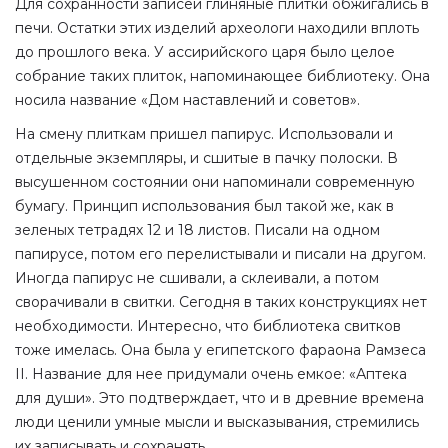
Для сохранности записей глиняные плитки обжигались в
печи. Остатки этих изделий археологи находили вплоть
до прошлого века. У ассирийского царя было целое
собрание таких плиток, напоминающее библиотеку. Она
носила название «Дом наставлений и советов».
На смену плиткам пришел папирус. Использовали и
отдельные экземпляры, и сшитые в пачку полоски. В
высушенном состоянии они напоминали современную
бумагу. Принцип использования был такой же, как в
зеленых тетрадях 12 и 18 листов. Писали на одном
папирусе, потом его перелистывали и писали на другом.
Иногда папирус не сшивали, а склеивали, а потом
сворачивали в свитки. Сегодня в таких конструкциях нет
необходимости. Интересно, что библиотека свитков
тоже имелась. Она была у египетского фараона Рамзеса
II. Название для нее придумали очень емкое: «Аптека
для души». Это подтверждает, что и в древние времена
люди ценили умные мысли и высказывания, стремились
их записывать и сохранять.