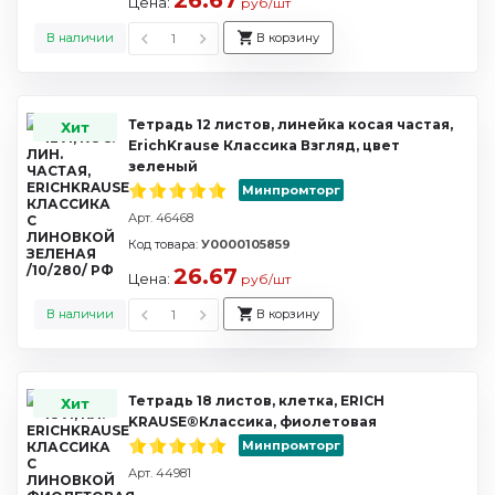
26.67
Цена:
руб/шт
В наличии
В корзину
Тетрадь 12 листов, линейка косая частая,
Хит
ErichKrause Классика Взгляд, цвет
зеленый
Минпромторг
Арт. 46468
Код товара:
У0000105859
26.67
Цена:
руб/шт
В наличии
В корзину
Тетрадь 18 листов, клетка, ERICH
Хит
KRAUSE®Классика, фиолетовая
Минпромторг
Арт. 44981