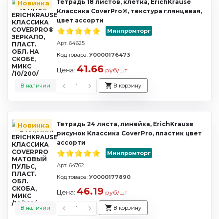
Тетрадь 18 листов, клетка, ErichKrause
Новинка
Классика CoverPrо®, текстура глянцевая,
цвет ассорти
Минпромторг
Арт. 64625
Код товара:
У0000176473
41.66
Цена:
руб/шт
В наличии
В корзину
Тетрадь 24 листа, линейка, ErichKrause
Новинка
рисунок Классика CoverPro, пластик цвет
ассорти
Минпромторг
Арт. 64762
Код товара:
У0000177890
46.19
Цена:
руб/шт
В наличии
В корзину