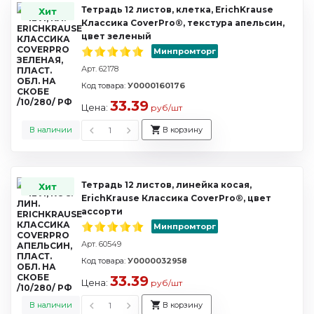
Тетрадь 12 листов, клетка, ErichKrause
Хит
Классика CoverPrо®, текстура апельсин,
цвет зеленый
Минпромторг
Арт. 62178
Код товара:
У0000160176
33.39
Цена:
руб/шт
В наличии
В корзину
Тетрадь 12 листов, линейка косая,
Хит
ErichKrause Классика CoverPrо®, цвет
ассорти
Минпромторг
Арт. 60549
Код товара:
У0000032958
33.39
Цена:
руб/шт
В наличии
В корзину