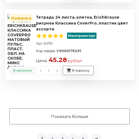
Тетрадь 24 листа, клетка, ErichKrause
Новинка
рисунок Классика CoverPro, пластик цвет
ассорти
Минпромторг
Арт. 64761
Код товара:
У0000175291
45.28
Цена:
руб/шт
В наличии
В корзину
Показать больше
1
2
3
4
5