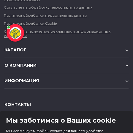
Согласие на обработку персональных данных
Политика обработки персональных данных
Политика обработки Cookie
Согласие на получение рекламных и информационных
сообщений
КАТАЛОГ
О КОМПАНИИ
ИНФОРМАЦИЯ
КОНТАКТЫ
,
,
630049
г. Новосибирск
ул. Красный проспект, д.157/1
Мы заботимся о Ваших cookie
,
,
650000
г. Кемерово
ул. Мичурина, д.13
8 (800) 500-73-43
Мы используем файлы cookies для вашего удобства