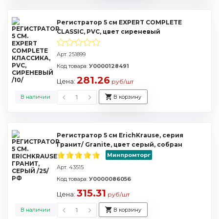
Регистратор 5 см EXPERT COMPLETE
CLASSIC, PVC, цвет сиреневый
Арт. 251899
Код товара:
У0000128491
281.26
Цена:
руб/шт
В наличии
В корзину
Регистратор 5 см ErichKrause, серия
Гранит/ Granite, цвет серый, собран
Минпромторг
Арт. 43515
Код товара:
У0000086056
315.31
Цена:
руб/шт
В наличии
В корзину