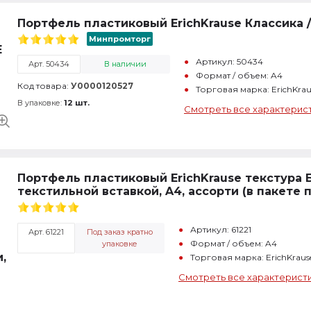
Портфель пластиковый ErichKrause Классика / 
Минпромторг
Артикул: 50434
Арт. 50434
В наличии
Формат / объем: A4
Код товара:
У0000120527
Торговая марка: ErichKra
В упаковке:
12 шт.
Смотреть все характерис
Портфель пластиковый ErichKrause текстура Б
текстильной вставкой, A4, ассорти (в пакете п
Артикул: 61221
Арт. 61221
Под заказ кратно
Формат / объем: A4
упаковке
Торговая марка: ErichKrau
Смотреть все характерист