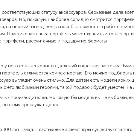
соответствующих статусу аксессуаров. Серьезные дела всег
оваров. Но, пожалуй, наиболее солидно смотрится портфель
я, на первый взгляд, вещь способна помогать в работе шир
м. Пластиковая папка-портфель может хранить и транспорти
е портфели, рассчитанные и под другие форматы.
о у него есть несколько отделений и крепкая застежка. Бу
й портфель отличается компактностью. Его можно подбирать 
суар выглядит очень стильно. Для детей есть модели ярких 
ь с его любимыми героями, такой подарок будет уместен на
ных производителей. Но какую бы модель вы не выбрали, вы
 поэтому прослужат долго.
100 лет назад. Пластиковые экземпляры существуют и того м