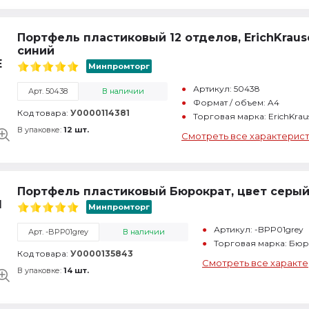
Портфель пластиковый 12 отделов, ErichKrause
синий
Минпромторг
Артикул: 50438
Арт. 50438
В наличии
Формат / объем: A4
Код товара:
У0000114381
Торговая марка: ErichKra
В упаковке:
12 шт.
Смотреть все характерис
Портфель пластиковый Бюрократ, цвет серы
Минпромторг
Артикул: -BPP01grey
Арт. -BPP01grey
В наличии
Торговая марка: Бю
Код товара:
У0000135843
Смотреть все характе
В упаковке:
14 шт.