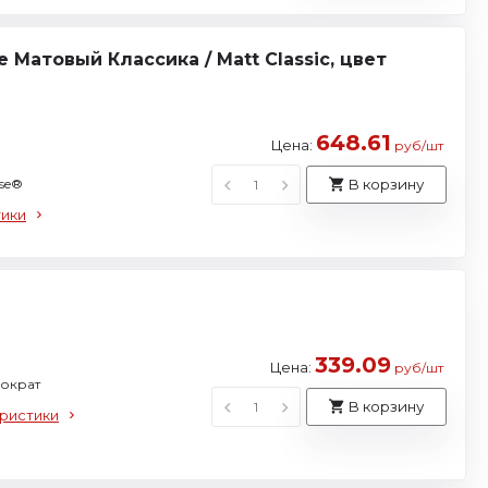
 Матовый Классика / Matt Classic, цвет
648.61
Цена:
руб/шт
use®
В корзину
тики
й
339.09
Цена:
руб/шт
рократ
В корзину
ристики