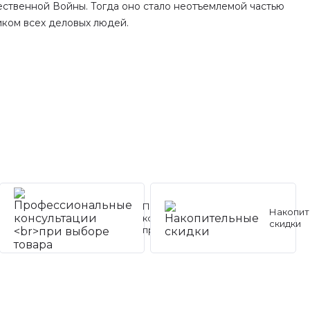
ественной Войны. Тогда оно стало неотъемлемой частью
иком всех деловых людей.
Профессиональные
Накопит
консультации
скидки
при выборе товара