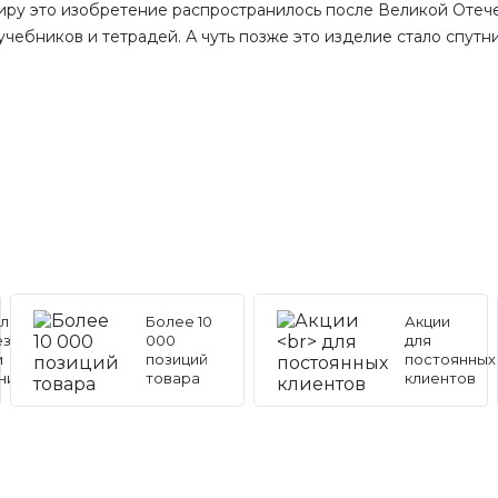
 миру это изобретение распространилось после Великой Отеч
ебников и тетрадей. А чуть позже это изделие стало спутн
льные
Более 10
Акции
ез
000
для
и
позиций
постоянных
ников
товара
клиентов