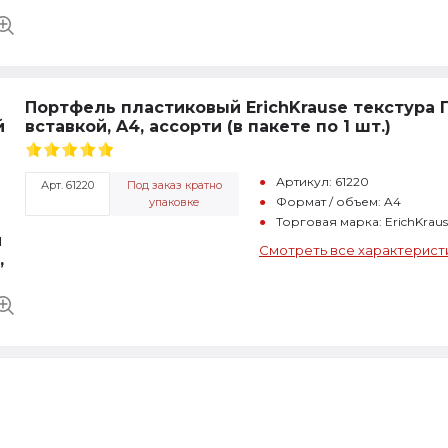
Портфель пластиковый ErichKrause текстура 
вставкой, A4, ассорти (в пакете по 1 шт.)
Артикул: 61220
Арт. 61220
Под заказ кратно
Формат / объем: A4
упаковке
Торговая марка: ErichKrau
Смотреть все характерист