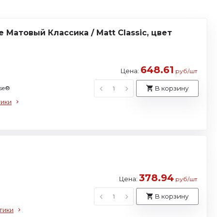
 Матовый Классика / Matt Classic, цвет
648.61
Цена:
руб/шт
use®
В корзину
тики
378.94
Цена:
руб/шт
В корзину
тики