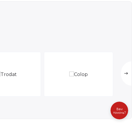
Вам
помочь?