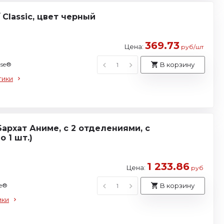
Classic, цвет черный
369.73
Цена:
руб/шт
use®
В корзину
тики
архат Аниме, с 2 отделениями, с
о 1 шт.)
1 233.86
Цена:
руб
se®
В корзину
ики