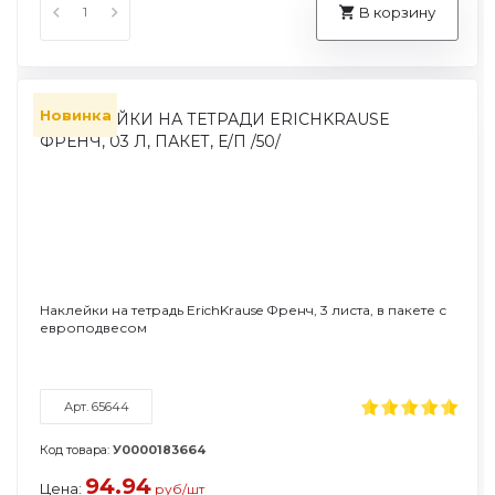
В корзину
Новинка
Наклейки на тетрадь ErichKrause Френч, 3 листа, в пакете с
европодвесом
Арт. 65644
Код товара:
У0000183664
94.94
Цена:
руб/шт