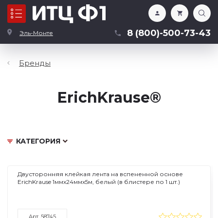
Каталог
8 (800)-500-73-43
Эль-Монте
Бренды
ErichKrause®
КАТЕГОРИЯ
Двусторонняя клейкая лента на вспененной основе
ErichKrause 1ммx24ммx5м, белый (в блистере по 1 шт.)
Арт. 58745