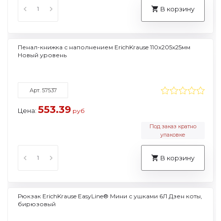
В корзину
Пенал-книжка с наполнением ErichKrause 110x205x25мм
Новый уровень
Арт. 57537
553.39
Цена:
руб
Под заказ кратно
упаковке
В корзину
Рюкзак ErichKrause EasyLine® Мини с ушками 6Л Дзен коты,
бирюзовый