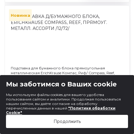
Новинка
Подставка для бумажного блока прямоугольная
металлическая ErichKrause Компас, Риф/ Compass, Reef,
ассорти
Мы заботимся о Ваших cookie
Арт. 63158
Мы используем файлы cookies для вашего удобства
пользования сайтом и аналитики. Продолжая пользоваться
нашим сайтом, вы даёте согласие на обработку
Код товара:
У0000178894
перечисленных данных в нашей
"Политике обработки
Cookie"
568.10
Цена:
руб/шт
Продолжить
В упаковке:
В наличии
12 шт.