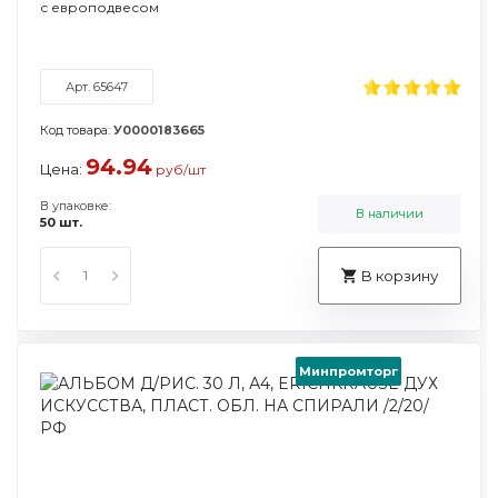
с европодвесом
Арт. 65647
Код товара:
У0000183665
94.94
Цена:
руб/шт
В упаковке:
В наличии
50 шт.
В корзину
Минпромторг