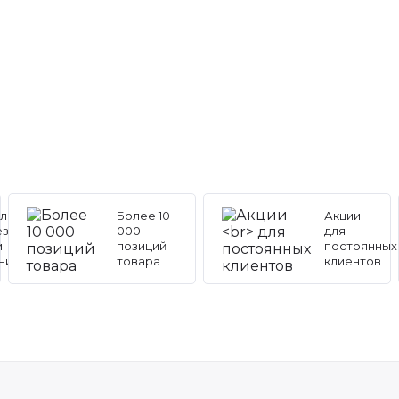
льные
Более 10
Акции
ез
000
для
и
позиций
постоянных
ников
товара
клиентов