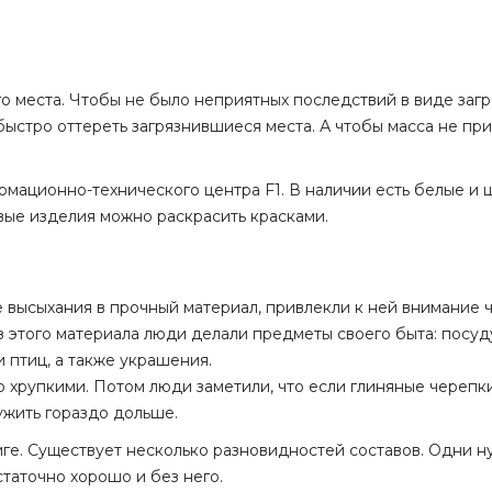
о места. Чтобы не было неприятных последствий в виде загр
быстро оттереть загрязнившиеся места. А чтобы масса не при
мационно-технического центра F1. В наличии есть белые и ц
овые изделия можно раскрасить красками.
 высыхания в прочный материал, привлекли к ней внимание че
Из этого материала люди делали предметы своего быта: посуд
 птиц, а также украшения.
о хрупкими. Потом люди заметили, что если глиняные черепки
ужить гораздо дольше.
иге. Существует несколько разновидностей составов. Одни н
таточно хорошо и без него.