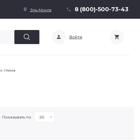
8 (800)-500-73-43
Эль-Монте
Войти
и, глина
Показывать по