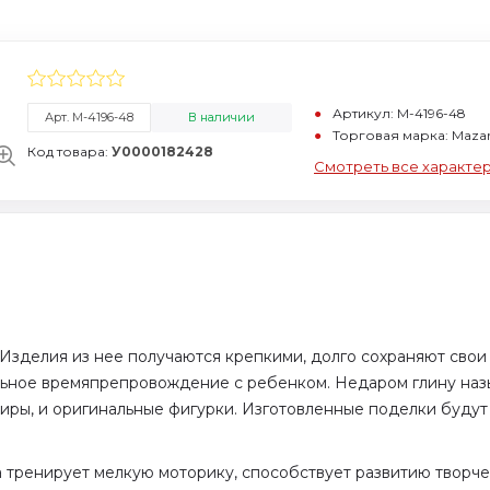
Артикул: M-4196-48
Арт. M-4196-48
В наличии
Торговая марка: Mazar
Код товара:
У0000182428
Смотреть все характе
 Изделия из нее получаются крепкими, долго сохраняют свои
ельное времяпрепровождение с ребенком. Недаром глину наз
иры, и оригинальные фигурки. Изготовленные поделки будут
на тренирует мелкую моторику, способствует развитию творч