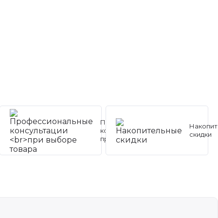
Профессиональные
Накопит
консультации
скидки
при выборе товара