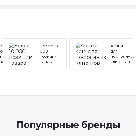
льные
Более 10
Акции
ез
000
для
и
позиций
постоянных
ников
товара
клиентов
Популярные бренды