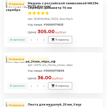
Медаль с российской символикой MK294.
Новинка
Серебро, димаметр 70 мм
Арт. DC#MK294b_70/25_3мм-Рос/с
Код товара:
У0000071825
305.00
Цена:
руб/шт
В наличии
В корзину
Новинка
Арт. LN174-к/к_Лента_24мм_чёрн
Код товара:
У0000070839
36.00
Цена:
руб/шт
В наличии
В корзину
Лента для медалей, 25 мм, Узор
Новинка