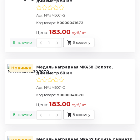
димаметр 60 мм
Арт. NY#M6001-S
Код товара:
У0000041672
183.00
Цена:
руб/шт
В наличии
В корзину
Медаль наградная MK458. Золото,
Новинка
димаметр 60 мм
Арт. NY#M6001-G
Код товара:
У0000041670
183.00
Цена:
руб/шт
В наличии
В корзину
Медаль наградная MK437. Бронза, диаметр