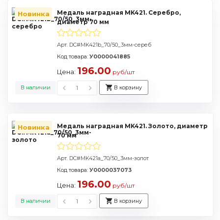
Медаль наградная MK421. Серебро,
Новинка
диаметр 70 мм
Арт. DC#MK421b_70/50_3мм-сереб
Код товара:
У0000041885
196.00
Цена:
руб/шт
В наличии
В корзину
Медаль наградная MK421. Золото, диаметр
Новинка
70 мм
Арт. DC#MK421a_70/50_3мм-золот
Код товара:
У0000037073
196.00
Цена:
руб/шт
В наличии
В корзину