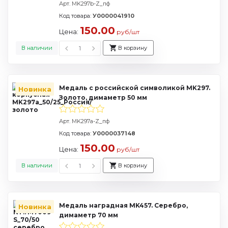
Арт. MK297b-Z_пф
Код товара:
У0000041910
150.00
Цена:
руб/шт
В наличии
В корзину
Медаль с российской символикой MK297.
Новинка
Золото, димаметр 50 мм
Арт. MK297a-Z_пф
Код товара:
У0000037148
150.00
Цена:
руб/шт
В наличии
В корзину
Медаль наградная MK457. Серебро,
Новинка
димаметр 70 мм