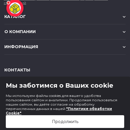
сообщений
КАТАЛОГ
О КОМПАНИИ
ИНФОРМАЦИЯ
КОНТАКТЫ
,
,
630049
г. Новосибирск
ул. Красный проспект, д.157/1
Мы заботимся о Ваших cookie
,
,
650000
г. Кемерово
ул. Мичурина, д.13
8 (800) 500-73-43
Мы используем файлы cookies для вашего удобства
paper@cf1.ru
пользования сайтом и аналитики. Продолжая пользоваться
нашим сайтом, вы даёте согласие на обработку
перечисленных данных в нашей
"Политике обработки
Cookie"
Продолжить