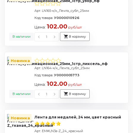
Арт. LN165-к/к_Лента_субл_25мм
Код товара:
У0000010926
102.00
Цена:
руб/шт
В наличии
В корзину
Новинка
Арт. LN164-к/к_Лента_субл_25мм
Код товара:
У0000005773
102.00
Цена:
руб/шт
В наличии
В корзину
Лента для медалей, 24 мм, цвет красный
Новинка
Арт. EM#LN3a-Z_24_красный