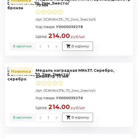
Новинка
70 мм
Арт. DC#MK437c_70_2мм_3место/б
Код товара:
У0000039278
214.00
Цена:
руб/шт
В наличии
В корзину
Медаль наградная MK437. Серебро,
Новинка
диаметр 70 мм
Арт. DC#MK437b_70_2мм_2место/с
Код товара:
У0000039276
214.00
Цена:
руб/шт
В наличии
В корзину