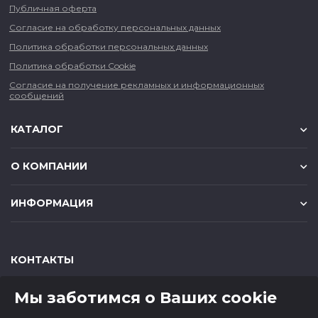
Публичная оферта
Согласие на обработку персональных данных
Политика обработки персональных данных
Политика обработки Cookie
Согласие на получение рекламных и информационных
сообщений
КАТАЛОГ
О КОМПАНИИ
ИНФОРМАЦИЯ
КОНТАКТЫ
,
,
630049
г. Новосибирск
ул. Красный проспект, д.157/1
Мы заботимся о Ваших cookie
,
,
650000
г. Кемерово
ул. Мичурина, д.13
8 (800) 500-73-43