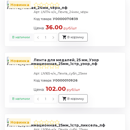
Новинка
Арт. LN174-к/к_Лента_24мм_чёрн
Код товара:
У0000070839
36.00
Цена:
руб/шт
В наличии
В корзину
Лента для медалей, 25 мм, Узор
Новинка
Арт. LN165-к/к_Лента_субл_25мм
Код товара:
У0000010926
102.00
Цена:
руб/шт
В наличии
В корзину
Новинка
Арт. LN164-к/к_Лента_субл_25мм