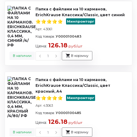
Папка с файлами на 10 карманов,
ErichKrause Классика/Classic, цвет синий
Минпромторг
Арт. 43061
Код товара:
У0000100483
126.18
Цена:
руб/шт
В наличии
В корзину
Папка с файлами на 10 карманов,
ErichKrause Классика/Classic, цвет
красный, А4
Минпромторг
Арт. 43063
Код товара:
У0000100485
126.18
Цена:
руб/шт
В наличии
В корзину