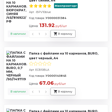
цвет синий, А4
Минпромторг
Арт. -BPV10blue
Код товара:
У0000031384
131.92
Цена:
руб/шт
В наличии
В корзину
Папка с файлами на 10 карманов, BURO,
цвет черный, А4
Арт. ECB10BLA
Код товара:
У0000140845
67.06
Цена:
руб/шт
В наличии
В корзину
Папка с файлами на 10 карманов, BURO,