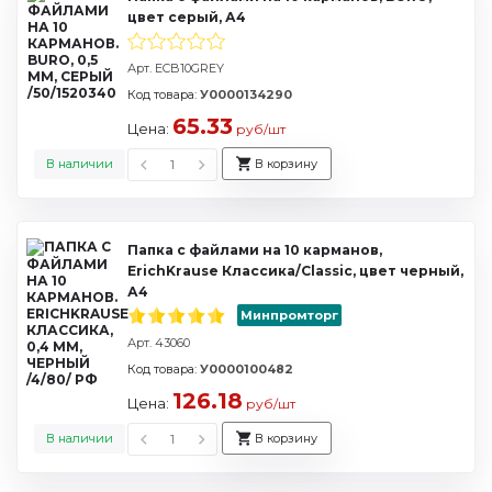
цвет серый, А4
Арт. ECB10GREY
Код товара:
У0000134290
65.33
Цена:
руб/шт
В наличии
В корзину
Папка с файлами на 10 карманов,
ErichKrause Классика/Classic, цвет черный,
А4
Минпромторг
Арт. 43060
Код товара:
У0000100482
126.18
Цена:
руб/шт
В наличии
В корзину