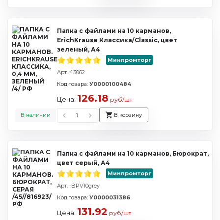
Папка с файлами на 10 карманов,
ErichKrause Классика/Classic, цвет
зеленый, А4
Минпромторг
Арт. 43062
Код товара:
У0000100484
126.18
Цена:
руб/шт
В наличии
В корзину
Папка с файлами на 10 карманов, Бюрократ,
цвет серый, А4
Минпромторг
Арт. -BPV10grey
Код товара:
У0000031386
131.92
Цена:
руб/шт