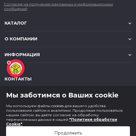
Согласие на получение рекламных и информационных
сообщений
КАТАЛОГ
О КОМПАНИИ
ИНФОРМАЦИЯ
КОНТАКТЫ
,
,
630049
г. Новосибирск
ул. Красный проспект, д.157/1
Мы заботимся о Ваших cookie
,
,
650000
г. Кемерово
ул. Мичурина, д.13
8 (800) 500-73-43
Мы используем файлы cookies для вашего удобства
paper@cf1.ru
пользования сайтом и аналитики. Продолжая пользоваться
нашим сайтом, вы даёте согласие на обработку
перечисленных данных в нашей
"Политике обработки
Cookie"
Продолжить