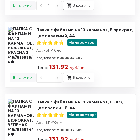
В наличии
В корзину
Папка с файлами на 10 карманов, Бюрократ,
цвет красный, А4
Минпромторг
Арт. -BPV10red
Код товара:
У0000031387
131.92
Цена:
руб/шт
В наличии
В корзину
Папка с файлами на 10 карманов, BURO,
цвет зеленый, А4
Минпромторг
Арт. -BPV10grn
Код товара:
У0000031385
131.92
Цена:
руб/шт