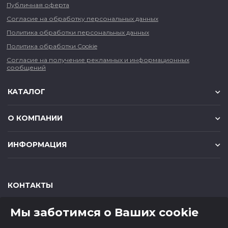
Публичная оферта
Согласие на обработку персональных данных
Политика обработки персональных данных
Политика обработки Cookie
Согласие на получение рекламных и информационных
сообщений
КАТАЛОГ
О КОМПАНИИ
ИНФОРМАЦИЯ
КОНТАКТЫ
,
,
630049
г. Новосибирск
ул. Красный проспект, д.157/1
Мы заботимся о Ваших cookie
,
,
650000
г. Кемерово
ул. Мичурина, д.13
8 (800) 500-73-43