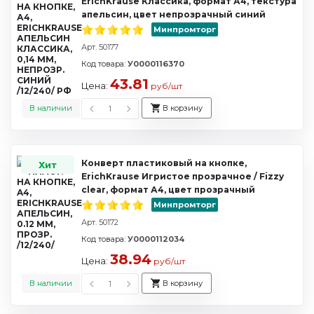
ErichKrause Классика, формат А4, текстура
апельсин, цвет непрозрачный синий
Минпромторг
Арт. 50177
Код товара:
У0000116370
43.81
Цена:
руб/шт
В наличии
В корзину
Конверт пластиковый на кнопке,
Хит
ErichKrause Игристое прозрачное / Fizzy
clear, формат А4, цвет прозрачный
Минпромторг
Арт. 50172
Код товара:
У0000112034
38.94
Цена:
руб/шт
В наличии
В корзину