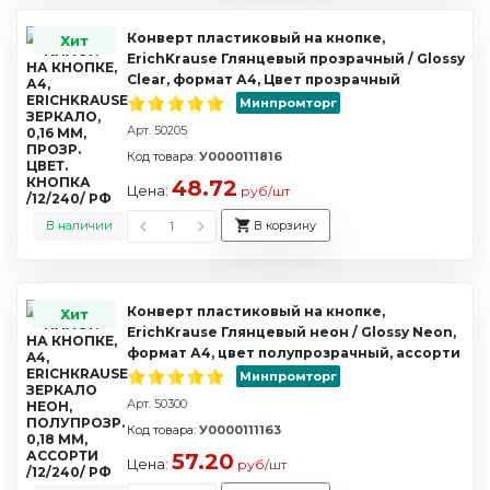
Конверт пластиковый на кнопке,
Хит
ErichKrause Глянцевый прозрачный / Glossy
Clear, формат А4, Цвет прозрачный
Минпромторг
Арт. 50205
Код товара:
У0000111816
48.72
Цена:
руб/шт
В наличии
В корзину
Конверт пластиковый на кнопке,
Хит
ErichKrause Глянцевый неон / Glossy Neon,
формат А4, цвет полупрозрачный, ассорти
Минпромторг
Арт. 50300
Код товара:
У0000111163
57.20
Цена:
руб/шт