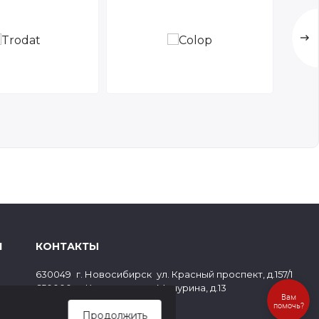
Я
КОНТАКТЫ
,
,
630049
г. Новосибирск
ул. Красный проспект, д.157/1
,
,
650000
г. Кемерово
ул. Мичурина, д.13
ов
Вам
8 (800) 500-73-43
помочь?
Продолжить