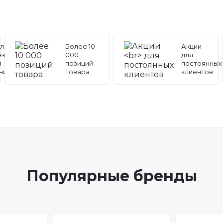
льные
Более 10
Акции
ез
000
для
и
позиций
постоянных
ников
товара
клиентов
Популярные бренды