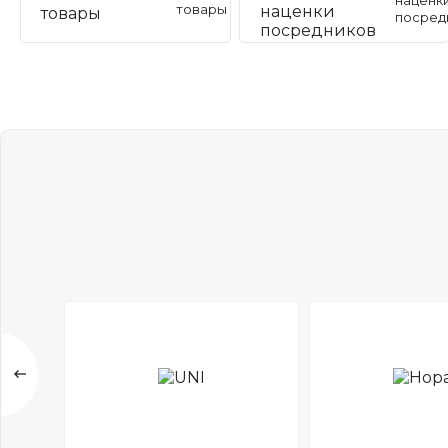
наценк
товары
посред