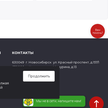
Вам
помочь?
Я
КОНТАКТЫ
,
,
630049
г. Новосибирск
ул. Красный проспект, д.157/1
,
,
650000
г. Кемерово
ул. Мичурина, д.13
ов
8 (800) 500-73-43
Продолжить
paper@cf1.ru
олжая
ей
Мы не в сети, напишите нам!