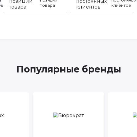
и
позиций
постоянных
ников
товара
клиентов
Популярные бренды