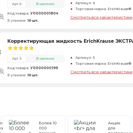
Артикул: 6
Арт. 6
В наличии
Торговая марка: ErichKrause®
Код товара:
У0000001804
Смотреть все характеристики
В упаковке:
10 шт.
Корректирующая жидкость ErichKrause ЭКСТРА 
Артикул: 5
Арт. 5
В наличии
Торговая марка: ErichKrause®
Код товара:
У0000000199
Смотреть все характеристики
В упаковке:
10 шт.
льные
Более 10
Акции
ез
000
для