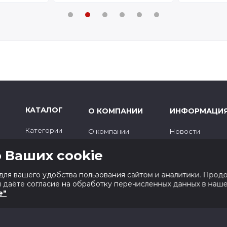
КАТАЛОГ
О КОМПАНИИ
ИНФОРМАЦИ
Категории
О компании
Новости
Бренды
Доставка и оплата
Советы эксперт
 Ваших cookie
Новинки
Контакты
Гарантия
Хиты продаж
Вакансии
Поставщикам
для вашего удобства пользования сайтом и аналитики. Прод
Скидки
Госзаказ
ы даёте согласие на обработку перечисленных данных в наш
e"
ий