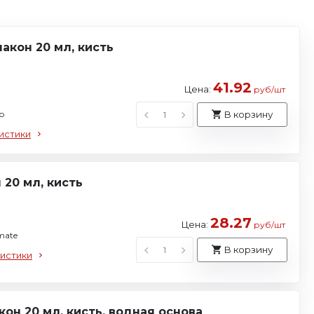
акон 20 мл, кисть
41.92
Цена:
руб/шт
р
В корзину
истики
20 мл, кисть
28.27
Цена:
руб/шт
mate
В корзину
истики
н 20 мл, кисть, водная основа