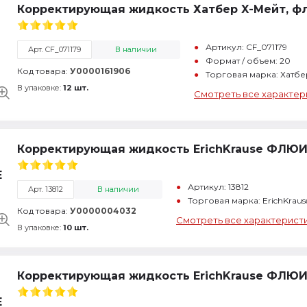
Корректирующая жидкость Хатбер X-Мейт, фла
Артикул: CF_071179
Арт. CF_071179
В наличии
Формат / объем: 20
Код товара:
У0000161906
Торговая марка: Хатбе
В упаковке:
12 шт.
Смотреть все характер
Корректирующая жидкость ErichKrause ФЛЮИД
Артикул: 13812
Арт. 13812
В наличии
Торговая марка: ErichKrau
Код товара:
У0000004032
Смотреть все характерист
В упаковке:
10 шт.
Корректирующая жидкость ErichKrause ФЛЮИД 