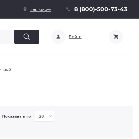
8 (800)-500-73-43
Эль-Монте
Войти
льный
Показывать по