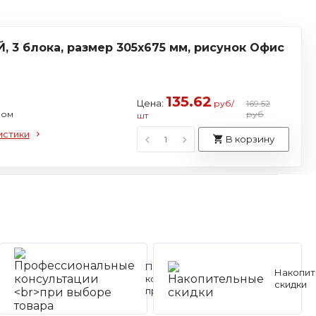
 3 блока, размер 305х675 мм, рисунок Офис
135.62
Цена:
руб/
169.52
ном
руб
шт
истики
В корзину
Профессиональные
Накопит
консультации
скидки
при выборе товара