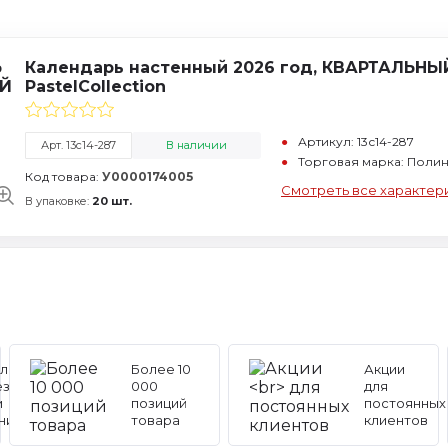
Календарь настенный 2026 год, КВАРТАЛЬНЫЙ,
PastelCollection
Артикул: 13с14-287
Арт. 13с14-287
В наличии
Торговая марка: Поли
Код товара:
У0000174005
Смотреть все характер
В упаковке:
20 шт.
льные
Более 10
Акции
ез
000
для
и
позиций
постоянных
ников
товара
клиентов