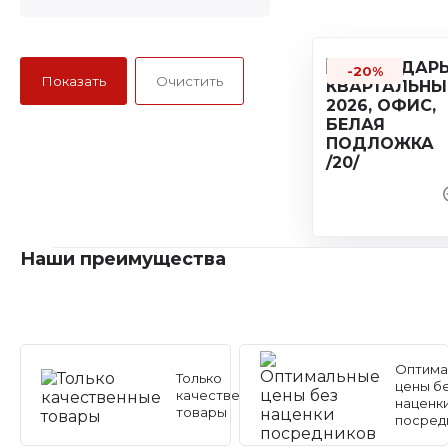
-20%
Наши преимущества
Оптима
Только
цены б
качественные
наценк
товары
посред