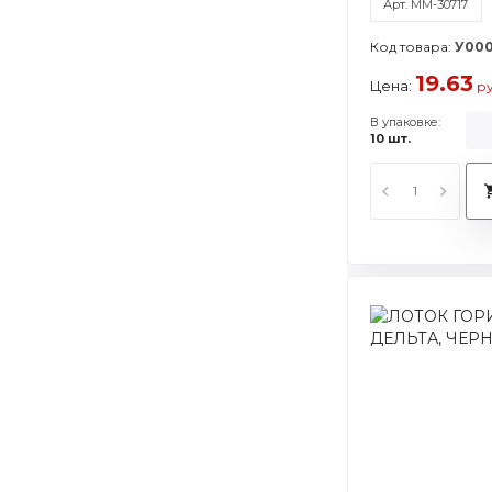
Арт. ММ-30717
Код товара:
У000
19.63
Цена:
ру
В упаковке:
10 шт.