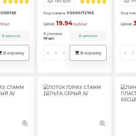
Арт. ММ-32251
Арт. Л
0155765
Код товара:
У0000172745
Код тов
19.94
Цена:
Цена:
б/шт
руб/шт
В упаковке:
В наличии
В наличии
10 шт.
В корзину
В корзину
Артикул: ЛТ651/ЛТГ-30460
Артикул: ЛН-31433
Артикул: ЛТ
Ар
Торговая марка: Стамм
Торговая марка: Стамм
Торговая м
То
Смотреть все характеристики
Смотреть все характеристики
Смотреть все
Смот