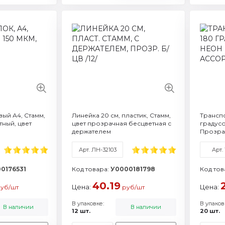
Артикул: ММ-322281
Артикул: ТР34
Артикул: ЛН
Ар
Формат / объем: A4
Торговая марка: Стамм
Торговая м
Фо
Торговая марка: Стамм
То
Смотреть все характеристики
Смотреть все
Смотреть все характеристики
Смот
ый А4, Стамм,
Линейка 20 см, пластик, Стамм,
Транспо
тный, цвет
цвет прозрачная бесцветная с
градусо
держателем
Прозрач
Арт. ЛН-32103
Арт.
0176531
Код товара:
У0000181798
Код тов
40.19
Цена:
Цена:
уб/шт
руб/шт
В упаковке:
В упаков
В наличии
В наличии
12 шт.
20 шт.