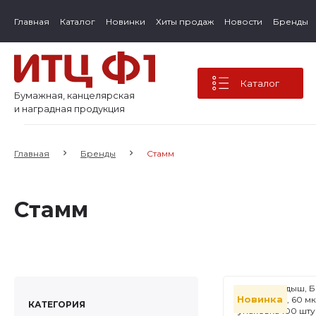
Главная
Каталог
Новинки
Хиты продаж
Новости
Бренды
Каталог
Бумажная, канцелярская
и наградная продукция
Главная
Бренды
Стамм
Стамм
Файл-вкладыш, Б
Новинка
формат А4, 60 мк
КАТЕГОРИЯ
упаковка 100 шту