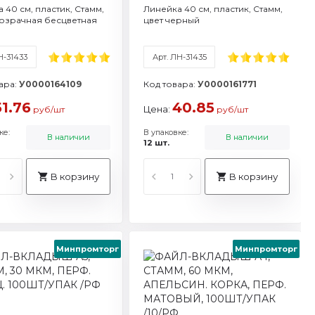
 40 см, пластик, Стамм,
Линейка 40 см, пластик, Стамм,
розрачная бесцветная
цвет черный
Н-31433
Арт. ЛН-31435
ара:
У0000164109
Код товара:
У0000161771
51.76
40.85
Цена:
руб/шт
руб/шт
ке:
В упаковке:
В наличии
В наличии
12 шт.
В корзину
В корзину
Минпромторг
Минпромторг
ТВ-30495
тикул: ММ-30969
бъем: A4
рмат / объем: A4
арка: Стамм
рговая марка: Стамм
 характеристики
реть все характеристики