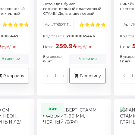
Лоток для бумаг
Линейка
 пластиковый
горизонтальный пластиковый
цвет п
вет черный
СТАММ Дельта, цвет серый
Арт. ЛТ650/ЛТГ-30461
Арт. Л
00065447
Код товара:
У0000065446
Код тов
9
259.94
Цена:
Цена:
руб/шт
руб/шт
В упаковке:
В упаков
В наличии
В наличии
6 шт.
12 шт.
В корзину
В корзину
Хит
Артикул: ЛН-31441
Артикул: ММ-31011
Артикул: Л
Ар
Торговая марка: Стамм
Формат / объем: A5
Формат / о
Фо
Торговая марка: Стамм
Торговая м
То
Смотреть все характеристики
Смотреть все характеристики
Смотреть все
Смот