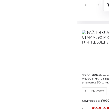
Файл-вкладыш, С
А4, 90 мкм, глян
упаковка 50 штук
Арт. ММ-30979
Код товара:
У000
546.4