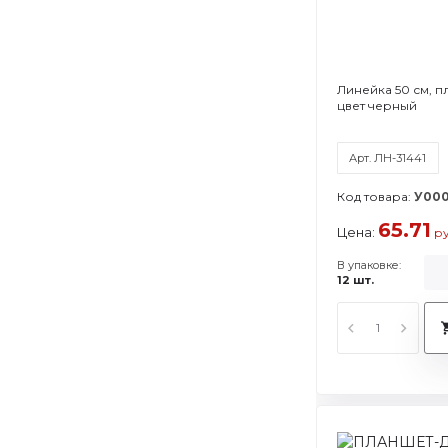
Линейка 50 см, пл
цвет черный
Арт. ЛН-31441
Код товара:
У000
65.71
Цена:
ру
В упаковке:
12 шт.