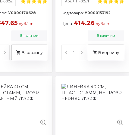
ТВ-63052
Арт. ЛТГ-30571
ара:
У0000170628
Код товара:
У0000153192
347.65
414.26
Цена:
руб/шт
руб/шт
В наличии
В наличии
В корзину
В корзину
650/ЛТГ-30461
тикул: ЛН-31435
арка: Стамм
рговая марка: Стамм
 характеристики
реть все характеристики