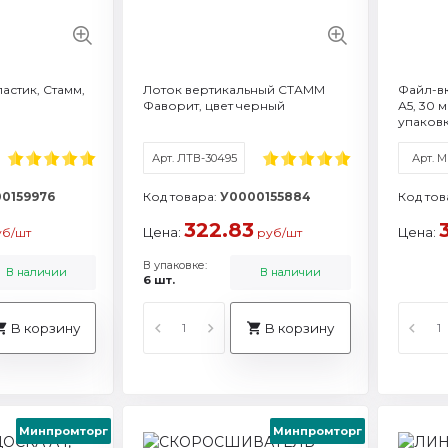
астик, Стамм,
Лоток вертикальный СТАММ
Файл-в
Фаворит, цвет черный
А5, 30 
упаковк
Арт. ЛТВ-30495
Арт. М
0159976
Код товара:
У0000155884
Код тов
322.83
Цена:
Цена:
б/шт
руб/шт
В упаковке:
В наличии
В наличии
6 шт.
В корзину
В корзину
Минпромторг
Минпромторг
Артикул: ММ-32249
Артикул: ЛН17
Артикул: М
Ар