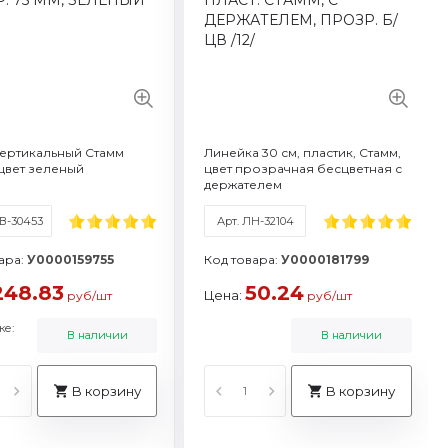
арка: Стамм
рговая марка: Стамм
 характеристики
реть все характеристики
вертикальный Стамм
Линейка 30 см, пластик, Стамм,
цвет зеленый
цвет прозрачная бесцветная с
держателем
ТВ-30453
Арт. ЛН-32104
ара:
У0000159755
Код товара:
У0000181799
248.83
50.24
Цена:
руб/шт
руб/шт
ке:
В наличии
В наличии
В корзину
В корзину