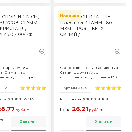
Новинка
-32103
тикул: ММ-30925
арка: Стамм
рмат / объем: A4
рговая марка: Стамм
 характеристики
реть все характеристики
ртир 12 см, 180
Скоросшиватель пластиковый
в, Стамм, Неон
Стамм, формат А4, с
ный, цвет ассорти
перфорацией, цвет синий 180
мкм
 ТР34
Арт. ММ-30925
ара:
У0000139365
Код товара:
У0000181168
28.77
26.21
Цена:
руб/шт
руб/шт
ке:
В наличии
В наличии