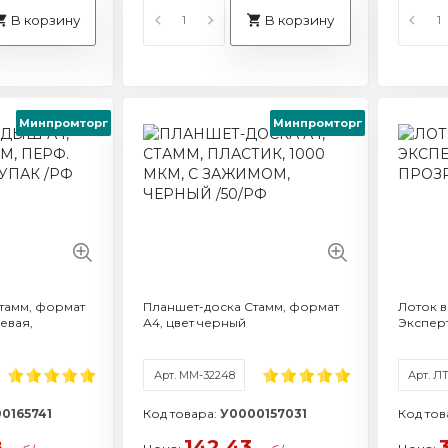
В корзину
В корзину
Минпромторг
Минпромторг
Артикул: ММ-30979
Артикул: ЛТВ-30861
Артикул: М
Ар
Формат / объем: A4
Торговая марка: Стамм
Формат / о
Фо
Торговая марка: Стамм
Торговая м
То
Смотреть все характеристики
Смотреть все характеристики
Смотреть все
Смот
тамм, формат
Планшет-доска Стамм, формат
Лоток 
цевая,
А4, цвет черный
Эксперт
Арт. ММ-32248
Арт. Л
0165741
Код товара:
У0000157031
Код тов
8
142.43