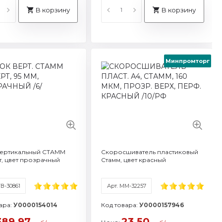
В корзину
В корзину
Минпромторг
М-32248
тикул: ММ-32257
бъем: A4
рмат / объем: A4
арка: Стамм
рговая марка: Стамм
 характеристики
реть все характеристики
вертикальный СТАММ
Скоросшиватель пластиковый
, цвет прозрачный
Стамм, цвет красный
ТВ-30861
Арт. ММ-32257
ара:
У0000154014
Код товара:
У0000157946
389.97
23.50