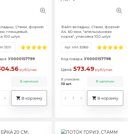
кладыш, Стамм, формат
Файл-вкладыш, Стамм, формат
мкм, глянцевый,
А4, 60 мкм, "апельсиновая
а 100 штук
корка", упаковка 100 штук
М-31011
Арт. ММ-30969
ара:
У0000157799
Код товара:
У0000157798
304.56
573.49
Цена:
руб/упак
руб/упак
В упаковке:
В наличии
В наличии
10 шт.
В корзину
В корзину
М-32252
тикул: ЛТГ-30465