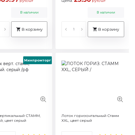
Цена:
руб/шт
руб/шт
В наличии
В наличии
В корзину
В корзину
Минпромторг
-32251
тикул: ЛТГ-30571
бъем: A4
рговая марка: Стамм
арка: Стамм
реть все характеристики
 характеристики
вертикальный СТАММ,
Лоток горизонтальный Стамм
й, цвет серый
XXL, цвет серый