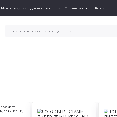
Малые закупки
Доставка и оплата
Обратная связь
Контакты
юрократ,
м, глянцевый,
Артикул: ММ-31622
Артикул: ЛТВ-30453
Артикул: Л
Ар
к