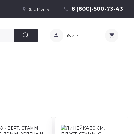
8 (800)-500-73-43
Эль-Монте
Войти
ТВ-30452
тикул: ЛН-32104