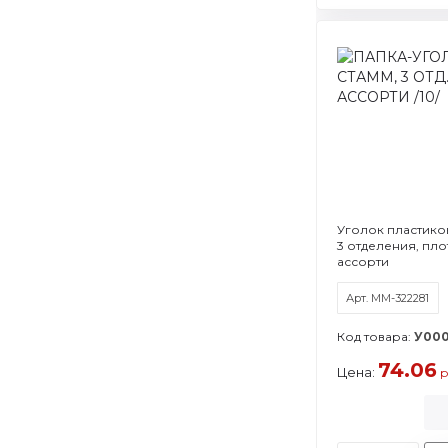
Уголок пластиков
3 отделения, пло
ассорти
Арт. ММ-322281
Код товара:
У000
74.06
Цена:
р