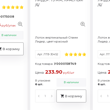
Формат / объем: A4
Торговая марка: Стамм
Торговая м
То
Торговая марка: Стамм
Смотреть все характеристики
Смотреть все
Смот
Смотреть все характеристики
0175008
8
руб/упак
В наличии
Лоток вертикальный Стамм
Лоток 
Лидер, цвет красный
Лидер, 
В корзину
Арт. ЛТВ-30452
Арт. Л
Код товара:
У0000158749
Код тов
233.90
Цена:
Цена:
руб/шт
В упаковке:
В упаков
В наличии
6 шт.
6 шт.
В корзину