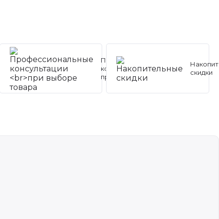
Профессиональные
Накопит
консультации
скидки
при выборе товара