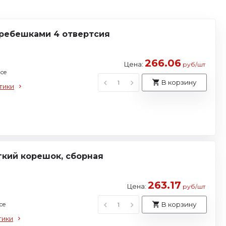
 гребешками 4 отвертсия
266.06
Цена:
руб/шт
ce
В корзину
тики
ягкий корешок, сборная
263.17
Цена:
руб/шт
ce
В корзину
тики