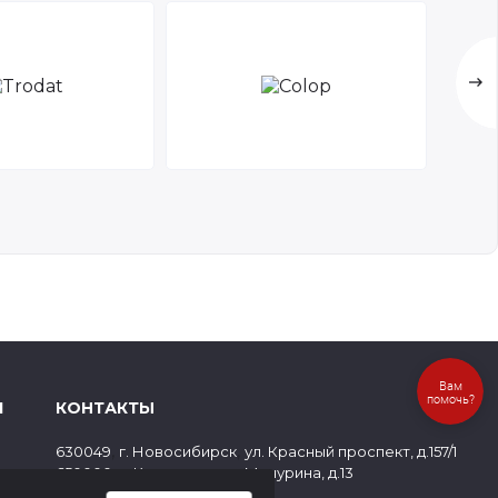
Вам
помочь?
Я
КОНТАКТЫ
,
,
630049
г. Новосибирск
ул. Красный проспект, д.157/1
,
,
650000
г. Кемерово
ул. Мичурина, д.13
ов
8 (800) 500-73-43