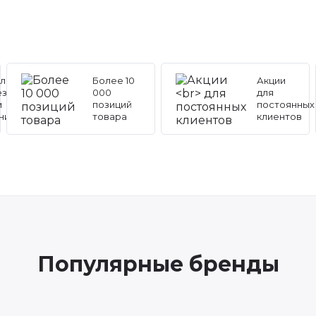
льные
Более 10
Акции
ез
000
для
и
позиций
постоянных
ников
товара
клиентов
Популярные бренды