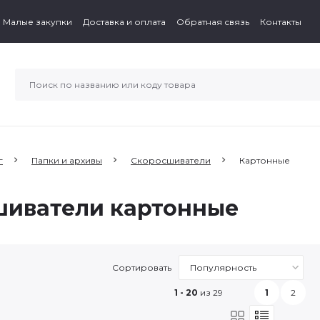
Малые закупки
Доставка и оплата
Обратная связь
Контакты
г
Папки и архивы
Скоросшиватели
Картонные
шиватели картонные
Сортировать
1 - 20
из 29
1
2