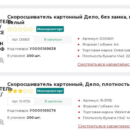
Скоросшиватель картонный Дело, без замка, 
белый
Минпромторг
Артикул: D00601
Арт. D00601
В наличии
Формат / объем: A4
Код товара:
У0000169638
Торговая марка: Dolce cos
В упаковке:
200 шт.
Плотность бумаги г/м2: 2
Смотреть все характерис
Скоросшиватель картонный, Дело, плотность 
Минпромторг
Артикул: 15-5755
Арт. 15-5755
В наличии
Формат / объем: A4
Код товара:
У0000169276
Торговая марка: Workma
В упаковке:
200 шт.
Плотность бумаги г/м2: 4
Смотреть все характерис