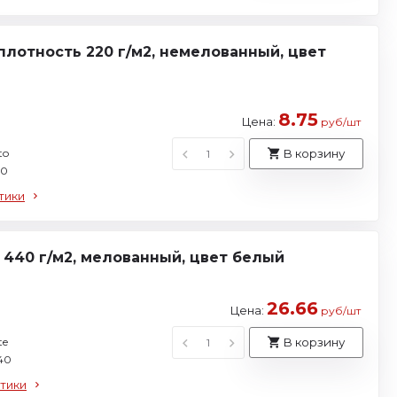
плотность 220 г/м2, немелованный, цвет
8.75
Цена:
руб/шт
to
В корзину
20
тики
440 г/м2, мелованный, цвет белый
26.66
Цена:
руб/шт
te
В корзину
40
тики