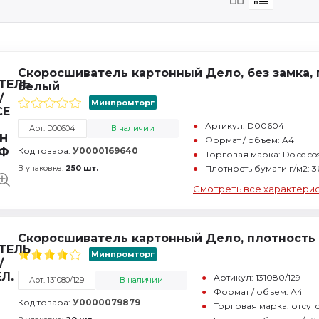
Скоросшиватель картонный Дело, без замка, 
белый
Минпромторг
Артикул: D00604
Арт. D00604
В наличии
Формат / объем: A4
Код товара:
У0000169640
Торговая марка: Dolce co
В упаковке:
250 шт.
Плотность бумаги г/м2: 3
Смотреть все характери
Скоросшиватель картонный Дело, плотность 
Минпромторг
Артикул: 131080/129
Арт. 131080/129
В наличии
Формат / объем: A4
Код товара:
У0000079879
Торговая марка: отсутс