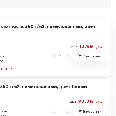
плотность 360 г/м2, немелованный, цвет
12.99
Цена:
руб/шт
sto
В корзину
60
стики
360 г/м2, немелованный, цвет белый
22.26
Цена:
руб/шт
твует
В корзину