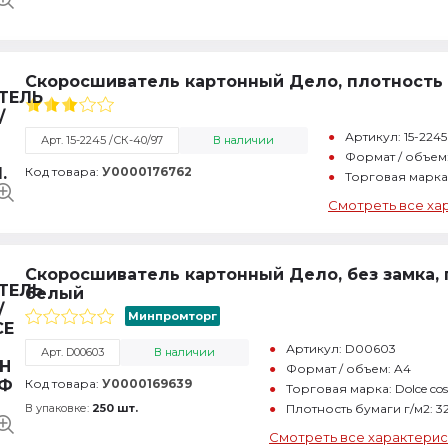
Скоросшиватель картонный Дело, плотность 
Артикул: 15-2245
Арт. 15-2245 /СК-40/97
В наличии
Формат / объем
Код товара:
У0000176762
Торговая марка
Смотреть все ха
Скоросшиватель картонный Дело, без замка, 
белый
Минпромторг
Артикул: D00603
Арт. D00603
В наличии
Формат / объем: A4
Код товара:
У0000169639
Торговая марка: Dolce cos
В упаковке:
250 шт.
Плотность бумаги г/м2: 3
Смотреть все характерис