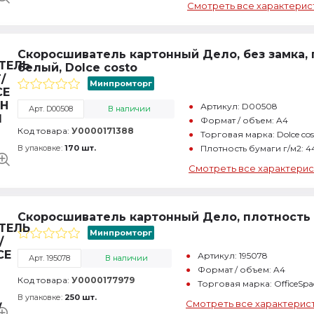
Смотреть все характерис
Скоросшиватель картонный Дело, без замка, 
белый, Dolce costo
Минпромторг
Артикул: D00508
Арт. D00508
В наличии
Формат / объем: A4
Код товара:
У0000171388
Торговая марка: Dolce cos
В упаковке:
170 шт.
Плотность бумаги г/м2: 4
Смотреть все характерис
Скоросшиватель картонный Дело, плотность 
Минпромторг
Артикул: 195078
Арт. 195078
В наличии
Формат / объем: A4
Код товара:
У0000177979
Торговая марка: OfficeSpa
В упаковке:
250 шт.
Смотреть все характерис