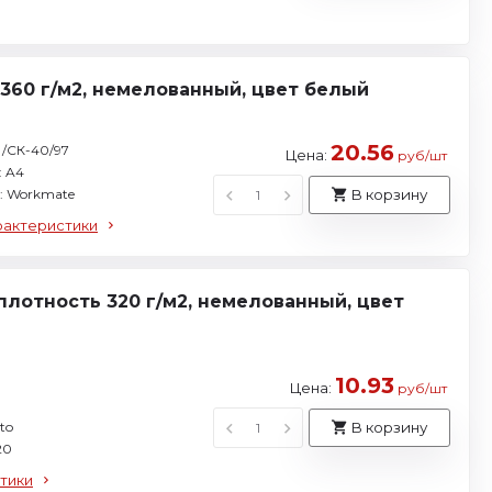
360 г/м2, немелованный, цвет белый
20.56
 /СК-40/97
Цена:
руб/шт
: A4
: Workmate
В корзину
рактеристики
плотность 320 г/м2, немелованный, цвет
10.93
Цена:
руб/шт
to
В корзину
20
тики