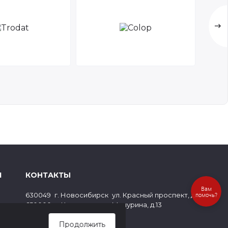
Я
КОНТАКТЫ
Вам
,
,
630049
г. Новосибирск
ул. Красный проспект, д.157/1
помочь?
,
,
650000
г. Кемерово
ул. Мичурина, д.13
ов
8 (800) 500-73-43
Продолжить