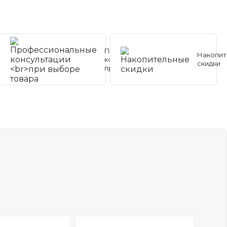
Профессиональные
Накопит
консультации
скидки
при выборе товара