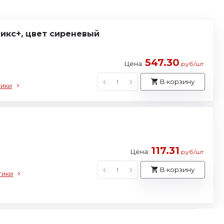
никс+, цвет сиреневый
547.30
Цена:
руб/шт
В корзину
тики
117.31
Цена:
руб/шт
В корзину
тики