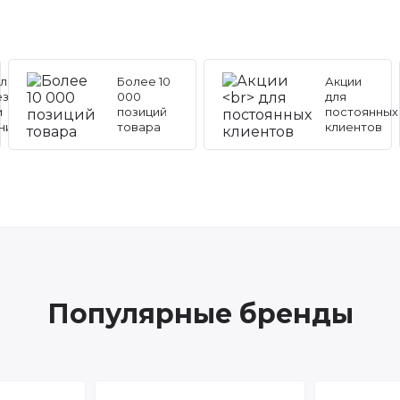
льные
Более 10
Акции
ез
000
для
и
позиций
постоянных
ников
товара
клиентов
Популярные бренды