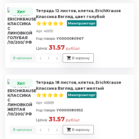
Тетрадь 12 листов, клетка, ErichKrause
Хит
Классика Взгляд, цвет голубой
Минпромторг
Арт. 40010
Код товара:
У0000080967
31.57
Цена:
руб/шт
В наличии
В корзину
Тетрадь 18 листов, клетка, ErichKrause
Хит
Классика Взгляд, цвет желтый
Минпромторг
Арт. 40009
Код товара:
У0000080952
31.57
Цена:
руб/шт
В наличии
В корзину