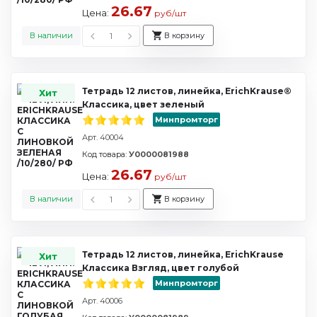
26.67
Цена:
руб/шт
В наличии
В корзину
Тетрадь 12 листов, линейка, ErichKrause®
Хит
Классика, цвет зеленый
Минпромторг
Арт. 40004
Код товара:
У0000081988
26.67
Цена:
руб/шт
В наличии
В корзину
Тетрадь 12 листов, линейка, ErichKrause
Хит
Классика Взгляд, цвет голубой
Минпромторг
Арт. 40006