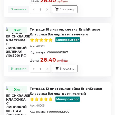
28.40
Цена:
руб/шт
В наличии
В корзину
Тетрадь 18 листов, клетка, ErichKrause
Хит
Классика Взгляд, цвет зеленый
Минпромторг
Арт. 40008
Код товара:
У0000081587
28.40
Цена:
руб/шт
В наличии
В корзину
Тетрадь 12 листов, линейка ErichKrause
Хит
Классика Взгляд, цвет желтый
Минпромторг
Арт. 40005
Код товара:
У0000082200