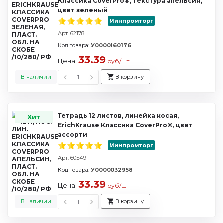
Классика CoverPrо®, текстура апельсин,
цвет зеленый
Минпромторг
Арт. 62178
Код товара:
У0000160176
33.39
Цена:
руб/шт
В наличии
В корзину
Тетрадь 12 листов, линейка косая,
Хит
ErichKrause Классика CoverPrо®, цвет
ассорти
Минпромторг
Арт. 60549
Код товара:
У0000032958
33.39
Цена:
руб/шт
В наличии
В корзину