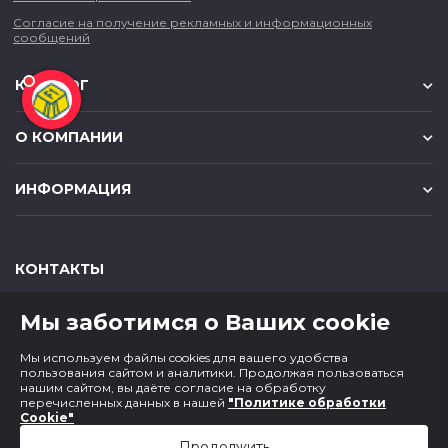
Согласие на получение рекламных и информационных
сообщений
КАТАЛОГ
О КОМПАНИИ
ИНФОРМАЦИЯ
КОНТАКТЫ
,
,
630049
г. Новосибирск
ул. Красный проспект, д.157/1
Мы заботимся о Ваших cookie
,
,
650000
г. Кемерово
ул. Мичурина, д.13
8 (800) 500-73-43
Мы используем файлы cookies для вашего удобства
paper@cf1.ru
пользования сайтом и аналитики. Продолжая пользоваться
нашим сайтом, вы даёте согласие на обработку
перечисленных данных в нашей
"Политике обработки
Cookie"
Продолжить