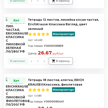
В наличии
В корзину
Тетрадь 12 листов, линейка косая частая,
Хит
ErichKrause Классика Взгляд, цвет
зеленый
Минпромторг
Арт. 46468
Код товара:
У0000105859
26.67
Цена:
руб/шт
В наличии
В корзину
Тетрадь 18 листов, клетка, ERICH
Хит
KRAUSE®Классика, фиолетовая
Минпромторг
Арт. 44981
Код товара:
У0000095441