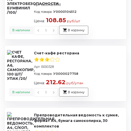
Арт. Б00042/8373
Код товара:
У0000104512
108.85
Цена:
руб/шт
В наличии
В корзину
Счет-кафе ресторана
Арт. Б000328
Код товара:
У0000027758
212.62
Цена:
руб/упак
В наличии
В корзину
Препроводительная ведомость к сумке,
формат А4, бумага самокопирка, 30
комплектов