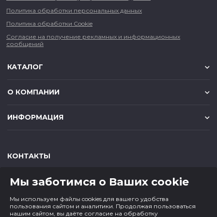
Политика обработки персональных данных
Политика обработки Cookie
Согласие на получение рекламных и информационных
сообщений
КАТАЛОГ
О КОМПАНИИ
ИНФОРМАЦИЯ
КОНТАКТЫ
,
,
630049
г. Новосибирск
ул. Красный проспект, д.157/1
Мы заботимся о Ваших cookie
,
,
650000
г. Кемерово
ул. Мичурина, д.13
8 (800) 500-73-43
Мы используем файлы cookies для вашего удобства
paper@cf1.ru
пользования сайтом и аналитики. Продолжая пользоваться
нашим сайтом, вы даёте согласие на обработку