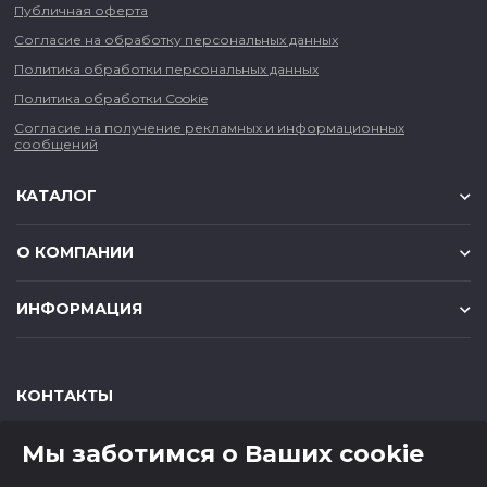
Публичная оферта
Согласие на обработку персональных данных
Политика обработки персональных данных
Политика обработки Cookie
Согласие на получение рекламных и информационных
сообщений
КАТАЛОГ
О КОМПАНИИ
ИНФОРМАЦИЯ
КОНТАКТЫ
,
,
630049
г. Новосибирск
ул. Красный проспект, д.157/1
Мы заботимся о Ваших cookie
,
,
650000
г. Кемерово
ул. Мичурина, д.13
8 (800) 500-73-43