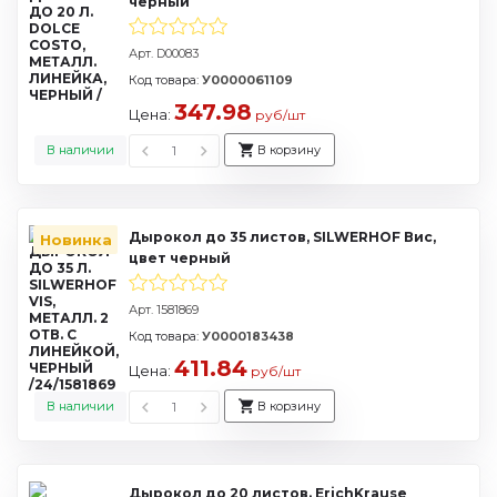
черный
Арт. D00083
Код товара:
У0000061109
347.98
Цена:
руб/шт
В наличии
В корзину
Дырокол до 35 листов, SILWERHOF Вис,
Новинка
цвет черный
Арт. 1581869
Код товара:
У0000183438
411.84
Цена:
руб/шт
В наличии
В корзину
Дырокол до 20 листов. ErichKrause