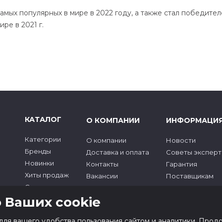
 самых популярных в мире в 2022 году, а также стал победит
ре в 2021 г.
КАТАЛОГ
О КОМПАНИИ
ИНФОРМАЦИ
Категории
О компании
Новости
Бренды
Доставка и оплата
Советы эксперт
Новинки
Контакты
Гарантия
Хиты продаж
Вакансии
Поставщикам
Скидки
Госзаказ
 Ваших cookie
ий
для вашего удобства пользования сайтом и аналитики. Прод