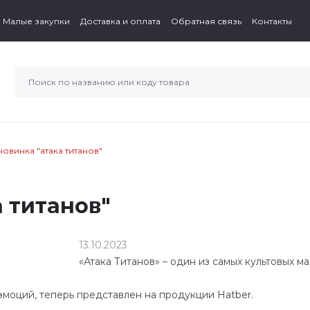
Малые закупки
Доставка и оплата
Обратная связь
Контакты
новинка "атака титанов"
 титанов"
13.10.2023
«Атака Титанов» – один из самых культовых м
моций, теперь представлен на продукции Hatber.