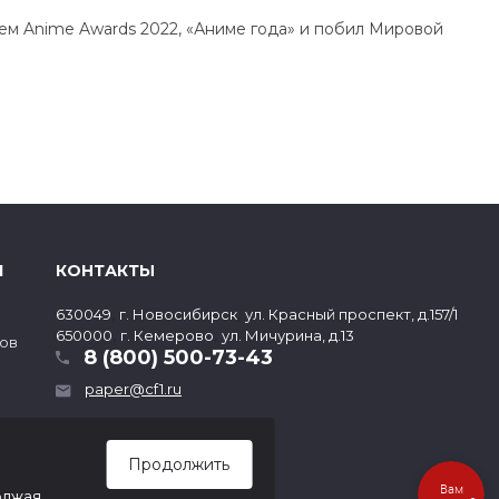
елем Anime Awards 2022, «Аниме года» и побил Мировой
Я
КОНТАКТЫ
,
,
630049
г. Новосибирск
ул. Красный проспект, д.157/1
,
,
650000
г. Кемерово
ул. Мичурина, д.13
ов
8 (800) 500-73-43
paper@cf1.ru
Продолжить
Вам
олжая