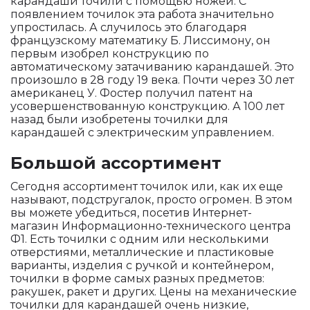
карандаши точили с помощью ножей. С
появлением точилок эта работа значительно
упростилась. А случилось это благодаря
французскому математику Б. Лиссимону, он
первым изобрел конструкцию по
автоматическому затачиванию карандашей. Это
произошло в 28 году 19 века. Почти через 30 лет
американец У. Фостер получил патент на
усовершенствованную конструкцию. А 100 лет
назад были изобретены точилки для
карандашей с электрическим управлением.
Большой ассортимент
Сегодня ассортимент точилок или, как их еще
называют, подстругалок, просто огромен. В этом
вы можете убедиться, посетив Интернет-
магазин Информационно-технического центра
Ф1. Есть точилки с одним или несколькими
отверстиями, металлические и пластиковые
варианты, изделия с ручкой и контейнером,
точилки в форме самых разных предметов:
ракушек, ракет и других. Цены на механические
точилки для карандашей очень низкие,