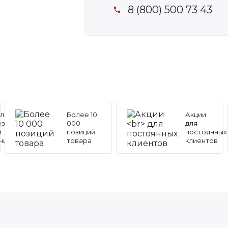
8 (800) 500 73 43
льные
Более 10
Акции
ез
000
для
и
позиций
постоянных
ников
товара
клиентов