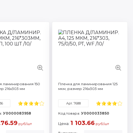
 4366
Артикул: 4336
 объем: A4
Смотреть все характеристики
все характеристики
я ламинирования 150
Пленка для ламинирования 125
ер 216х303 мм
мкм, размер 216х303 мм
36
Арт. 7688
а:
У0000083958
Код товара:
У0000033850
276.59
1 103.66
Цена:
руб/шт
руб/шт
В упаковке: