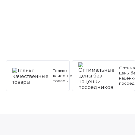
Оптима
Только
цены б
качественные
наценк
товары
посред