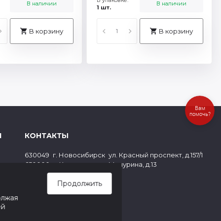
В наличии
В наличии
1 шт.
В корзину
В корзину
Вам
помочь?
Я
КОНТАКТЫ
,
,
630049
г. Новосибирск
ул. Красный проспект, д.157/1
,
,
650000
г. Кемерово
ул. Мичурина, д.13
ов
8 (800) 500-73-43
Продолжить
paper@cf1.ru
олжая
ей