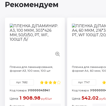
Рекомендуем
Артикул: 7682
Формат / объем: A3
Смотреть все характ
Пленка для ламинирования,
Пленка для ламиниро
формат А3, 100 мкм, 100 шт
формат А4, 60 мкм, 10
Арт. 7682
Арт. 7747
Код товара:
У0000045941
Код товара:
У000000
1 908.98
542.02
Цена:
Цена:
руб/шт
руб
В упаковке:
В упаковке: