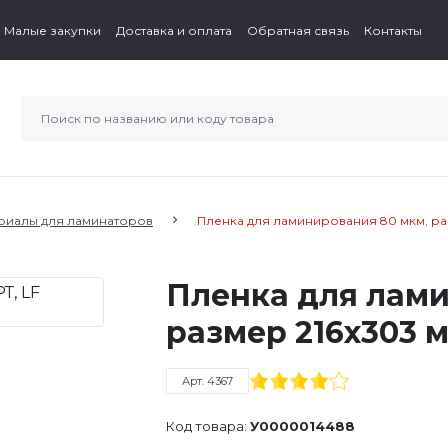
Малые закупки
Доставка и оплата
Обратная связь
Контакты
риалы для ламинаторов
Пленка для ламинирования 80 мкм, ра
Пленка для лами
размер 216х303 
Арт. 4367
Код товара:
У0000014488