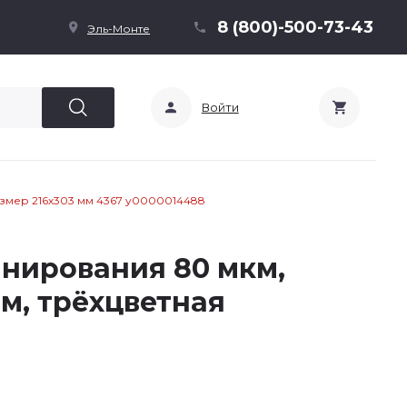
8 (800)-500-73-43
Эль-Монте
Войти
змер 216х303 мм 4367 у0000014488
нирования 80 мкм,
мм, трёхцветная