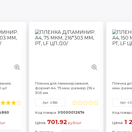
Артикул: 7747
Артикул:
Формат / объем: A4
Формат /
еристики
Смотреть все характеристики
Смотреть 
вания,
Пленка для ламинирования,
Пленка дл
0 шт
формат А4, 75 мкм, размер 216 х
мкм, разм
303 мм
Арт. 4366
Арт. 43
4860
Код товара:
У0000012674
Код товар
701.92
1 
Цена:
Цена:
/шт
руб/шт
В упаковке:
В упаковке: