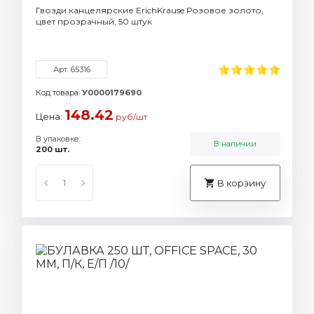
Гвозди канцелярские ErichKrause Розовое золото,
цвет прозрачный, 50 штук
Арт. 65316
Код товара:
У0000179690
148.42
Цена:
руб/шт
В упаковке:
В наличии
200 шт.
В корзину