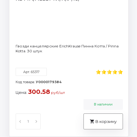
Гвозди канцелярские ErichKrause Пинна Котта / Pinna
Kotta. 30 штук
Арт. 65317
Код товара:
У0000179384
300.58
Цена:
руб/шт
В наличии
В корзину