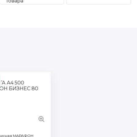
 450L91720t
Артикул: 450L91820t
во листов: 500
Количество листов: 500
 объем: A4
Формат / объем: A4
 марка: Technoevolab
Торговая марка: Technoevolab
ь бумаги г/м2: 80
Плотность бумаги г/м2: 80
все характеристики
Смотреть все характеристики
фисная МАРАФОН