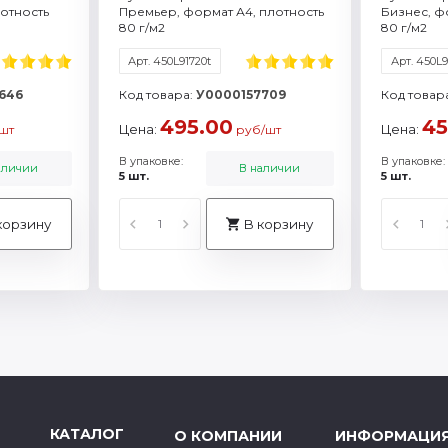
лотность
Премьер, формат А4, плотность
Бизнес, ф
80 г/м2
80 г/м2
Арт. 450L91720t
Арт. 450L9
646
Код товара:
У0000157709
Код товар
495.00
45
Цена:
Цена:
шт
руб/шт
В упаковке:
В упаковке:
аличии
В наличии
5 шт.
5 шт.
корзину
В корзину
КАТАЛОГ
О КОМПАНИИ
ИНФОРМАЦИ