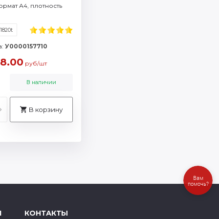
ормат А4, плотность
1820t
а:
У0000157710
8.00
руб/шт
В наличии
В корзину
Вам
помочь?
Я
КОНТАКТЫ