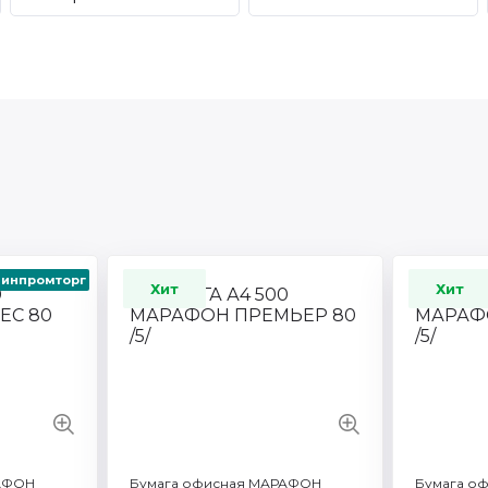
инпромторг
Хит
Хит
Артикул: 450L91821t
Артикул:
500
Формат / объем: A3
Количест
Торговая марка: Technoevolab
Формат /
noevolab
Плотность бумаги г/м2: 80
Торговая
2: 80
Плотност
Смотреть все характеристики
еристики
Смотреть 
АФОН
Бумага офисная МАРАФОН
Бумага о