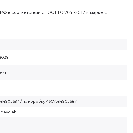
РФ в соответствии с ГОСТ Р 57641-2017 к марке С
.2028
631
34905694 / на коробку 4607534905687
noevolab