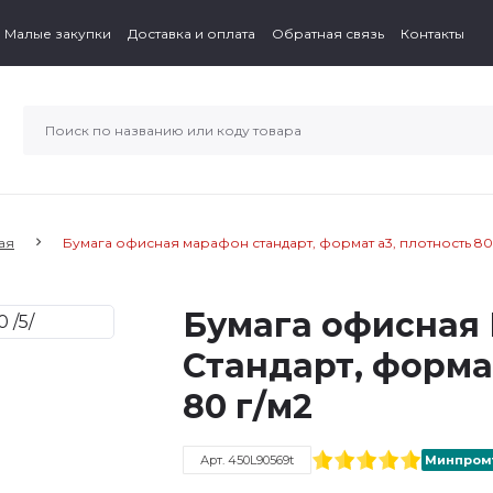
Малые закупки
Доставка и оплата
Обратная связь
Контакты
ая
Бумага офисная марафон стандарт, формат а3, плотность 80 
Бумага офисна
Стандарт, форма
80 г/м2
Арт. 450L90569t
Минпром