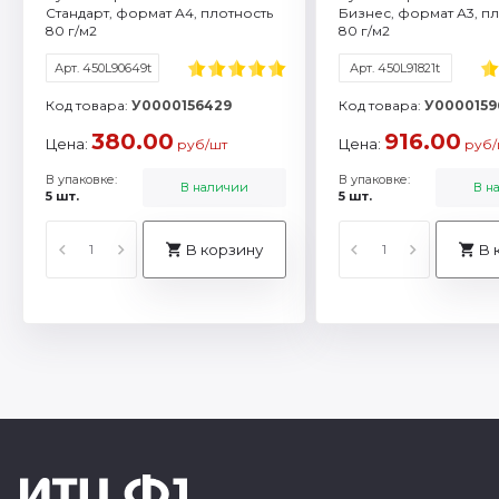
Стандарт, формат А4, плотность
Бизнес, формат А3, п
80 г/м2
80 г/м2
Арт. 450L90649t
Арт. 450L91821t
Код товара:
У0000156429
Код товара:
У0000159
380.00
916.00
Цена:
Цена:
руб/шт
руб/
В упаковке:
В упаковке:
В наличии
В н
5 шт.
5 шт.
В корзину
В 