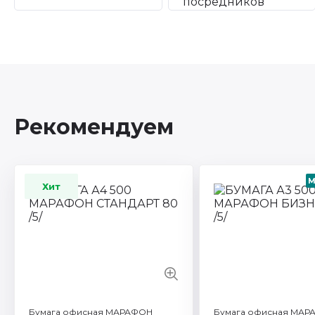
Рекомендуем
М
Хит
Артикул: 450L90649t
Количество листов: 
Формат / объем: A4
Торговая марка: Tech
Плотность бумаги г/м
Смотреть все характ
Бумага офисная МАРАФОН
Бумага офисная МАР