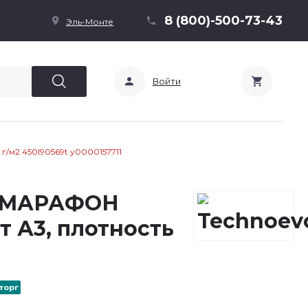
8 (800)-500-73-43
Эль-Монте
Войти
г/м2 450l90569t у0000157711
я МАРАФОН
т А3, плотность
торг