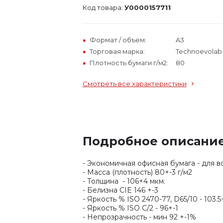
Код товара:
У0000157711
Формат / объем:
A3
Торговая марка:
Technoevolab
Плотность бумаги г/м2:
80
Смотреть все характеристики
Подробное описани
- Экономичная офисная бумага - для в
- Масса (плотность) 80+-3 г/м2
- Толщина - 106+4 мкм.
- Белизна CIE 146 +-3
- Яркость % ISO 2470-77, D65/10 - 103.5+
- Яркость % ISO C/2 - 96+-1
- Непрозрачность - мин 92 +-1%