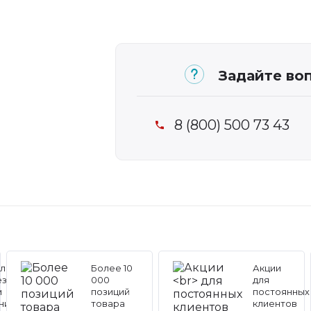
Задайте воп
8 (800) 500 73 43
льные
Более 10
Акции
ез
000
для
и
позиций
постоянных
ников
товара
клиентов