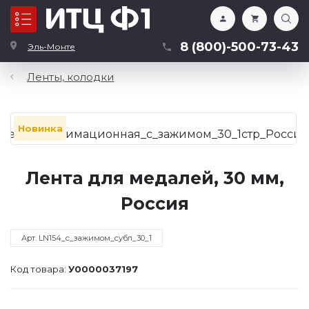
Каталог
8 (800)-500-73-43
Эль-Монте
Ленты, колодки
Новинка
Лента для медалей, 30 мм,
Россия
Арт. LN154_с_зажимом_субл_30_1
Код товара:
У0000037197