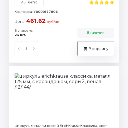
Арт. 64793
Код товара:
У0000177806
461.62
Цена:
руб/шт
В упаковке:
В наличии
24 шт.
В корзину
Циркуль металлический ErichKrause Классика, цвет