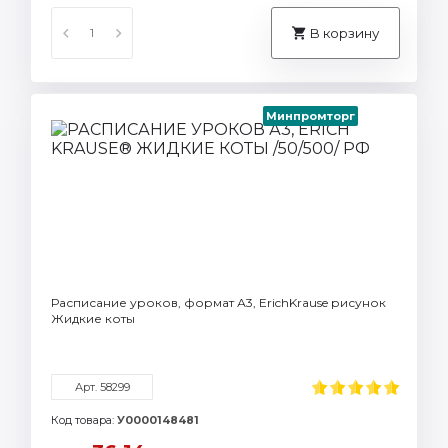
В корзину
Минпромторг
Расписание уроков, формат А3, ErichKrause рисунок
Жидкие коты
Арт. 58299
Код товара:
У0000148481