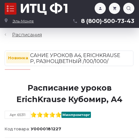
Каталог
8 (800)-500-73-43
Эль-Монте
Расписания
Новинка
Расписание уроков
ErichKrause Кубомир, А4
Арт. 65311
Минпромторг
Код товара:
У0000181227