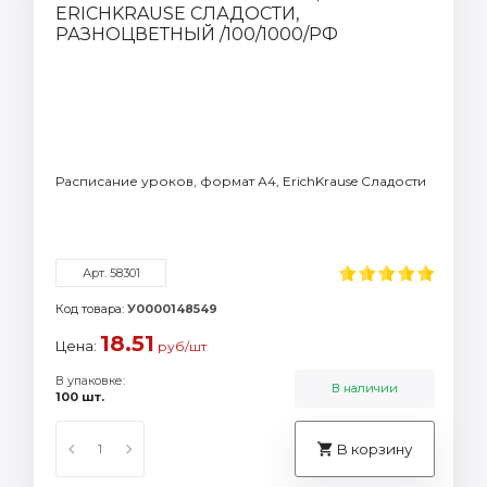
Расписание уроков, формат А4, ErichKrause Сладости
Арт. 58301
Код товара:
У0000148549
18.51
Цена:
руб/шт
В упаковке:
В наличии
100 шт.
В корзину