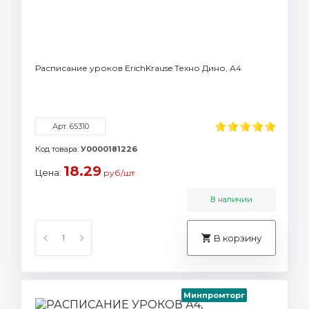
Расписание уроков ErichKrause Техно Дино, А4
Арт. 65310
Код товара:
У0000181226
18.29
Цена:
руб/шт
В наличии
В корзину
Минпромторг