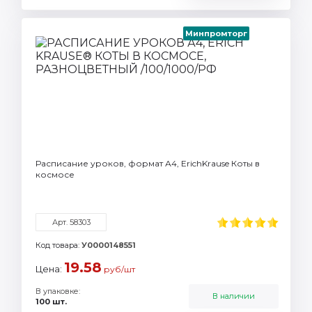
Минпромторг
Расписание уроков, формат А4, ErichKrause Коты в
космосе
Арт. 58303
Код товара:
У0000148551
19.58
Цена:
руб/шт
В упаковке:
В наличии
100 шт.