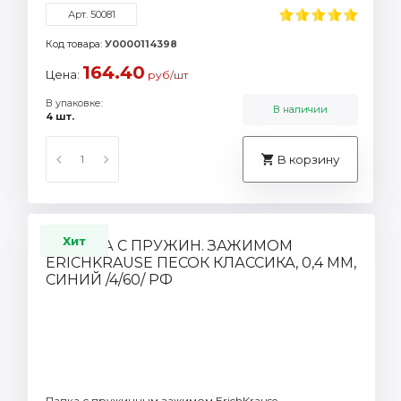
Арт. 50081
Код товара:
У0000114398
164.40
Цена:
руб/шт
В упаковке:
В наличии
4 шт.
В корзину
Хит
Папка с пружинным зажимом ErichKrause