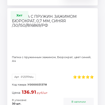
Хит
Папка с пружинным зажимом, Бюрократ, цвет синий,
А4
Арт. -PZ07Pblu
Код товара:
У0000031378
136.91
Цена:
руб/шт
В упаковке:
В наличии
30 шт.