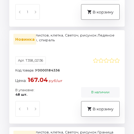
В корзину
Тетрадь 96 листов, клетка, Светоч, рисунок Ледяное
Новинка
безмолвие, спираль
Арт. Т358_02136
Код товара:
У0000184336
167.04
Цена:
руб/шт
В упаковке:
В наличии
48 шт.
В корзину
Тетрадь 96 листов, клетка, Светоч, рисунок Граница