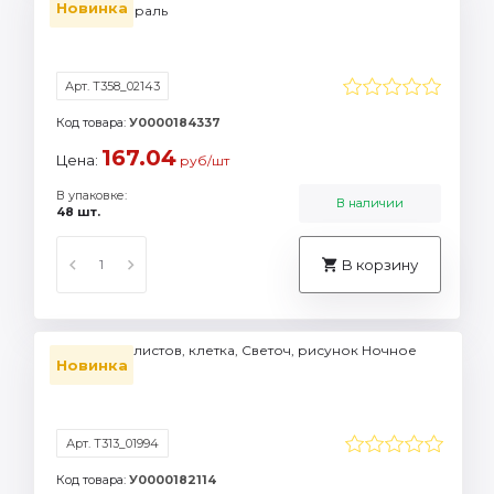
Новинка
миров, спираль
Арт. Т358_02143
Код товара:
У0000184337
167.04
Цена:
руб/шт
В упаковке:
В наличии
48 шт.
В корзину
Тетрадь 48 листов, клетка, Светоч, рисунок Ночное
Новинка
озеро
Арт. Т313_01994
Код товара:
У0000182114