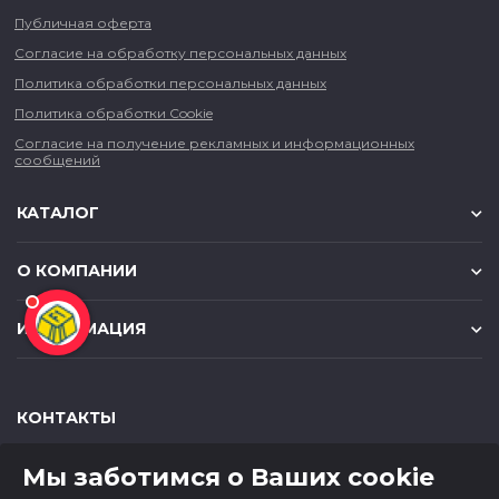
Публичная оферта
Согласие на обработку персональных данных
Политика обработки персональных данных
Политика обработки Cookie
Согласие на получение рекламных и информационных
сообщений
КАТАЛОГ
О КОМПАНИИ
ИНФОРМАЦИЯ
КОНТАКТЫ
,
,
630049
г. Новосибирск
ул. Красный проспект, д.157/1
Мы заботимся о Ваших cookie
,
,
650000
г. Кемерово
ул. Мичурина, д.13