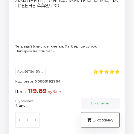
Тетрадь 96 листов, клетка, Хатбер, рисунок
Лабиринты, спираль
Арт. 96Т5лтВ1гр_086119
Код товара:
У0000162704
119.89
Цена:
руб/шт
В упаковке:
В наличии
4 шт.
В корзину