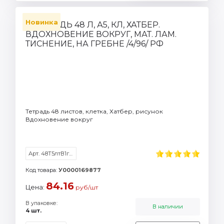
Новинка
Тетрадь 48 листов, клетка, Хатбер, рисунок
Вдохновение вокруг
Арт. 48Т5лтВ1гр_088494
Код товара:
У0000169877
84.16
Цена:
руб/шт
В упаковке:
В наличии
4 шт.