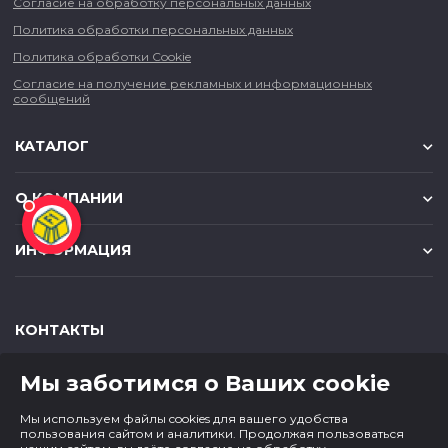
Согласие на обработку персональных данных
Политика обработки персональных данных
Политика обработки Cookie
Согласие на получение рекламных и информационных
сообщений
КАТАЛОГ
О КОМПАНИИ
ИНФОРМАЦИЯ
КОНТАКТЫ
,
,
630049
г. Новосибирск
ул. Красный проспект, д.157/1
Мы заботимся о Ваших cookie
,
,
650000
г. Кемерово
ул. Мичурина, д.13
8 (800) 500-73-43
Мы используем файлы cookies для вашего удобства
paper@cf1.ru
пользования сайтом и аналитики. Продолжая пользоваться