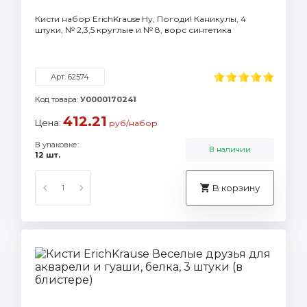
Кисти набор ErichKrause Ну, Погоди! Каникулы, 4
штуки, № 2,3,5 круглые и № 8, ворс синтетика
Арт. 62574
Код товара:
У0000170241
412.21
Цена:
руб/набор
В упаковке:
В наличии
12 шт.
В корзину