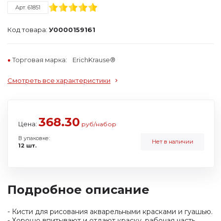
Арт. 61851
Код товара:
У0000159161
Торговая марка:
ErichKrause®
Смотреть все характеристики
368.30
Цена:
руб/набор
В упаковке:
Нет в наличии
12 шт.
Подробное описание
- Кисти для рисования акварельными красками и гуашью.
- Хорошо впитывают и отдают краску, рабочая часть