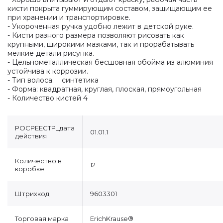
кисти покрыта гуммирующим составом, защищающим ее
при хранении и транспортировке.
- Укороченная ручка удобно лежит в детской руке.
- Кисти разного размера позволяют рисовать как
крупными, широкими мазками, так и прорабатывать
мелкие детали рисунка.
- Цельнометаллическая бесшовная обойма из алюминия
устойчива к коррозии.
- Тип волоса: синтетика
- Форма: квадратная, круглая, плоская, прямоугольная
- Количество кистей 4
РОСРЕЕСТР_дата
01.01.1
действия
Количество в
12
коробке
Штрихкод
9603301
Торговая марка
ErichKrause®