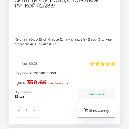
Кисти набор ErichKrause Для малышей / Baby, 3 штуки
ворс пони и синтетика
Арт. 62036
Код товара:
У0000159159
358.66
Цена:
руб/набор
В упаковке:
В наличии
12 шт.
В корзину