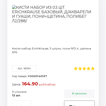
Кисти набор ErichKrause, 3 штуки, пони №2,4, щетина
№6
Арт. 56094
Код товара:
У0000140197
164.90
Цена:
руб/набор
В упаковке:
В наличии
12 шт.