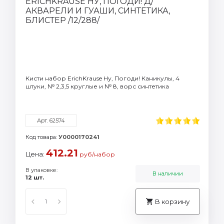
Кисти набор ErichKrause Ну, Погоди! Каникулы, 4
штуки, № 2,3,5 круглые и № 8, ворс синтетика
Арт. 62574
Код товара:
У0000170241
412.21
Цена:
руб/набор
В упаковке:
В наличии
12 шт.
В корзину